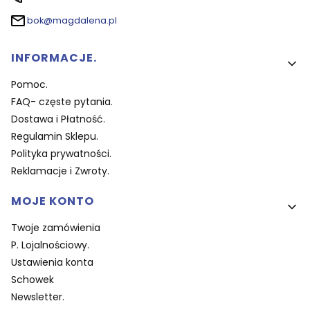
bok@magdalena.pl
Linki w stopce
INFORMACJE.
Pomoc.
FAQ- częste pytania.
Dostawa i Płatność.
Regulamin Sklepu.
Polityka prywatności.
Reklamacje i Zwroty.
MOJE KONTO
Twoje zamówienia
P. Lojalnościowy.
Ustawienia konta
Schowek
Newsletter.