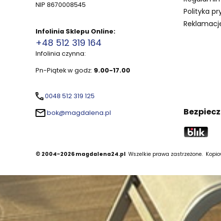
NIP 8670008545
Polityka pr
Reklamacje
Infolinia Sklepu Online:
+48 512 319 164
Infolinia czynna:
Pn-Piątek w godz:
9.00-17.00
0048 512 319 125
Bezpiecz
bok@magdalena.pl
© 2004-2026 magdalena24.pl
Wszelkie prawa zastrzeżone.
Kopiow