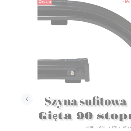
Okazja
-9%
9248-1553F_20201215152