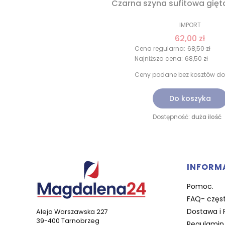
Czarna szyna sufitowa gięt
IMPORT
62,00 zł
Cena regularna:
68,50 zł
Najniższa cena:
68,50 zł
Ceny podane bez kosztów do
Do koszyka
Dostępność:
duża ilość
Linki 
INFORM
Pomoc.
FAQ- częst
Dostawa i 
Aleja Warszawska 227
39-400 Tarnobrzeg
Regulamin 