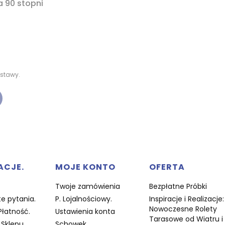
a 90 stopni
stawy.
w stopce
ACJE.
MOJE KONTO
OFERTA
Twoje zamówienia
Bezpłatne Próbki
e pytania.
P. Lojalnościowy.
Inspiracje i Realizacje:
Nowoczesne Rolety
Płatność.
Ustawienia konta
Tarasowe od Wiatru i
Sklepu.
Schowek