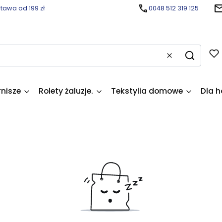
awa od 199 zł
0048 512 319 125
Wyczyść
Szukaj
rnisze
Rolety żaluzje.
Tekstylia domowe
Dla h