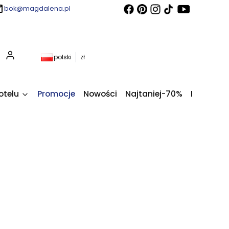
bok@magdalena.pl
Produkty w koszyku: 0. Zobacz szczegóły
polski
zł
otelu
Promocje
Nowości
Najtaniej-70%
Kupony fi