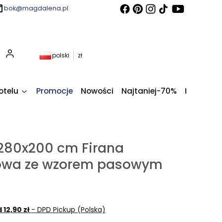
bok@magdalena.pl
Produkty w koszyku: 0. Zobacz szczegóły
polski
zł
otelu
Promocje
Nowości
Najtaniej-70%
Kupony fi
280x200 cm Firana
owa ze wzorem pasowym
 12,90 zł
- DPD Pickup (Polska)