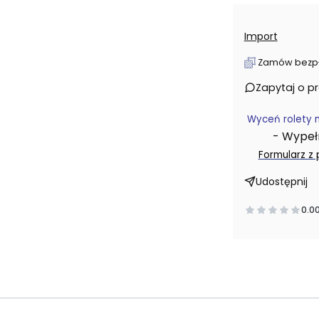
Import
Zamów bezpłat
Zapytaj o p
Wyceń rolety 
- Wypełni
Formularz z
Udostępnij
0.0