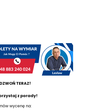
DZWOŃ TERAZ!
orzystaj z porady!
mów wycenę na: