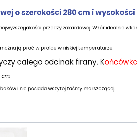
wej o szerokości 280 cm i wysokości
wyższej jakości przędzy żakardowej. Wzór idealnie wkom
ożna ją prać w pralce w niskiej temperaturze.
yczy całego odcinak firany. K
ońcówka 
 cm.
boków i nie posiada wszytej taśmy marszczącej.