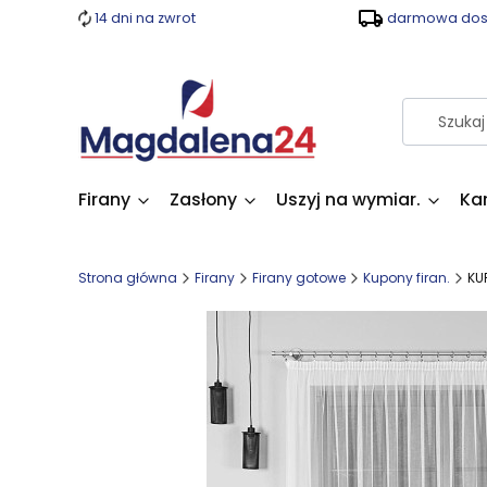
14 dni na zwrot
darmowa dost
Firany
Zasłony
Uszyj na wymiar.
Ka
Strona główna
Firany
Firany gotowe
Kupony firan.
KU