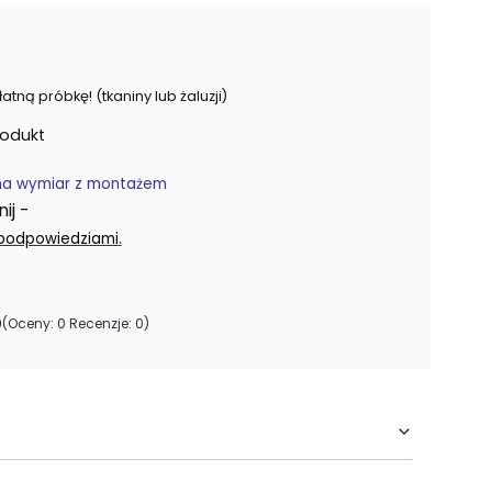
ną próbkę! (tkaniny lub żaluzji)
rodukt
na wymiar z montażem
j -
.
 podpowiedziami
0
(Oceny: 0 Recenzje: 0)