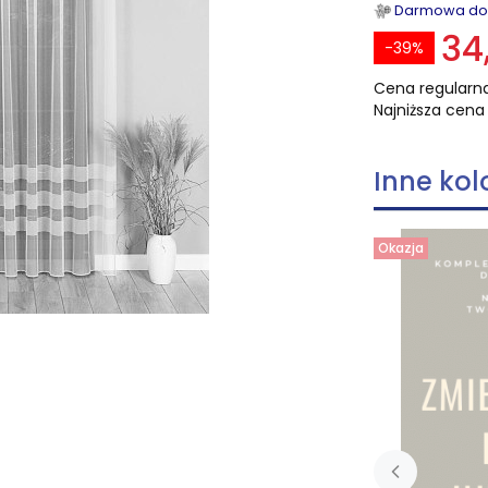
Darmowa dost
34
-39%
Cena regularna
Najniższa cena 
Inne kol
Okazja