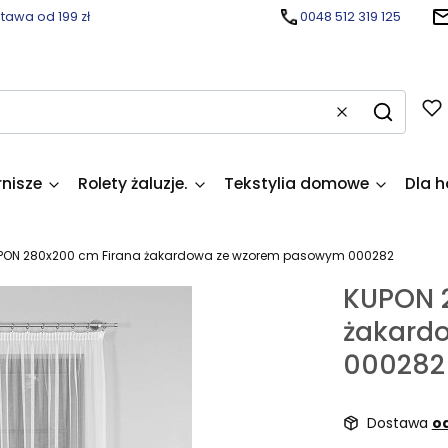
awa od 199 zł
0048 512 319 125
Wyczyść
Szukaj
rnisze
Rolety żaluzje.
Tekstylia domowe
Dla h
PON 280x200 cm Firana żakardowa ze wzorem pasowym 000282
KUPON 
żakard
000282
Dostawa
od