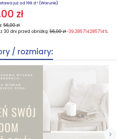
awa już od 199 zł ! (Warunki)
,00 zł
:
56,00 zł
z 30 dni przed obniżką:
56,00 zł
-39.285714285714%
ory / rozmiary: