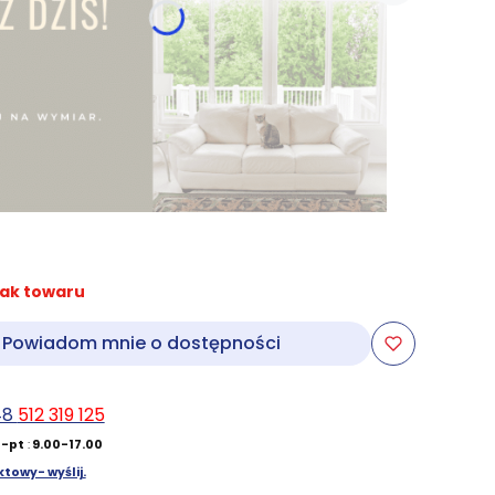
ak towaru
Powiadom mnie o dostępności
48
512 319 125
-pt
:
9.00-17.00
towy- wyślij.