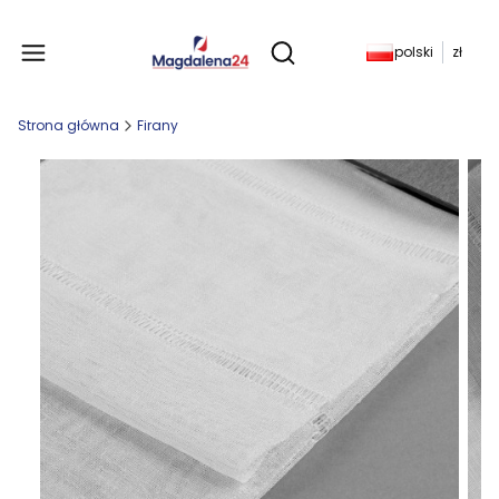
Produkty w koszyku: 
polski
zł
Otwórz wyszukiwarkę
Strona główna
Firany