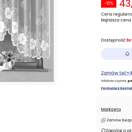
43
-10%
Cena regularna
Najniższa cena 
Dostępność:
br
Zamów tel:+
Infolinia czynna:
pn
Formularz kontak
Markizeta
Zamów bezpłat
Zapytaj o p