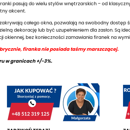
ranki pasują do wielu stylów wnętrzarskich – od klasyczn
atny akcent.
nie zakrywają całego okna, pozwalają na swobodny dostęp ś
lną dekorację lub być uzupełnieniem dla zasłon. Są idea
cji okiennej, bez konieczności zamawiania firanek na wymi
abrycznie, firanka nie posiada taśmy marszczącej.
aru w granicach +/-3%.