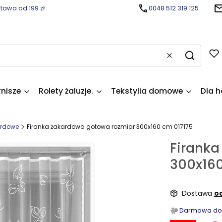
awa od 199 zł
0048 512 319 125
Wyczyść
Szukaj
rnisze
Rolety żaluzje.
Tekstylia domowe
Dla h
ardowe
Firanka żakardowa gotowa rozmiar 300x160 cm 017175
Firanka
300x160
Dostawa
od
Darmowa dost