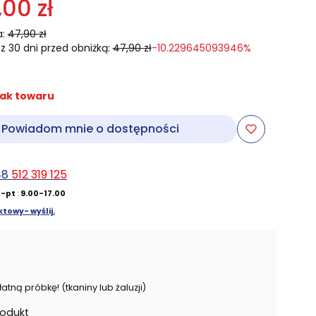
,00 zł
:
47,90 zł
z 30 dni przed obniżką:
47,90 zł
-10.229645093946%
ak towaru
Powiadom mnie o dostępności
48
512 319 125
-pt
:
9.00-17.00
towy- wyślij.
ną próbkę! (tkaniny lub żaluzji)
rodukt