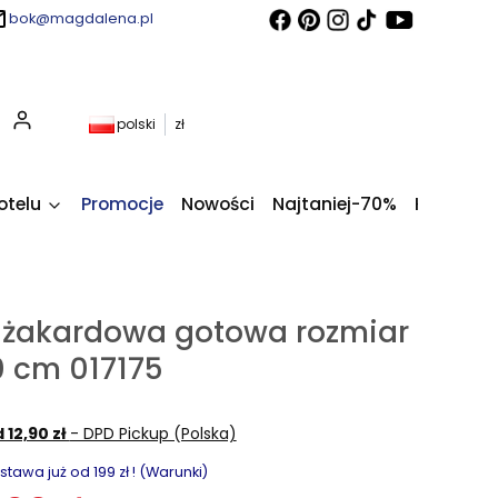
bok@magdalena.pl
Produkty w koszyku: 0. Zobacz szczegóły
polski
zł
otelu
Promocje
Nowości
Najtaniej-70%
Kupony fi
 żakardowa gotowa rozmiar
 cm 017175
 12,90 zł
- DPD Pickup (Polska)
awa już od 199 zł ! (Warunki)