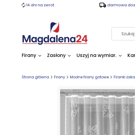
14 dni na zwrot
darmowa dost
Firany
Zasłony
Uszyj na wymiar.
Ka
Strona główna
Firany
Modne firany gotowe
Firanki żak