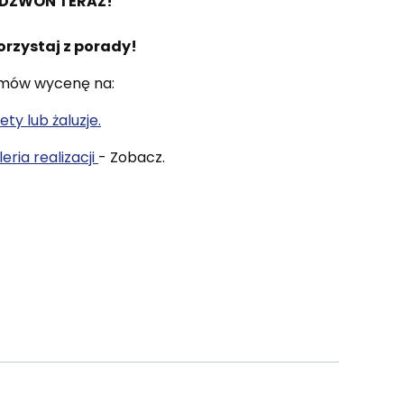
DZWOŃ TERAZ!
orzystaj z porady!
mów wycenę na:
ety lub żaluzje.
eria realizacji
- Zobacz.