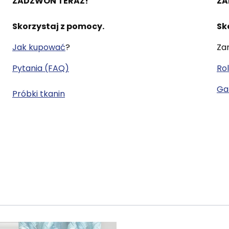
ZADZWOŃ TERAZ!
ZA
Skorzystaj z pomocy.
Sk
Jak kupować
?
Za
Pytania (FAQ)
Rol
Gal
Próbki tkanin