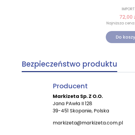
IMPORT
72,00 z
Najniższa cena
Do kosz
Bezpieczeństwo produktu
Producent
Markizeta Sp. Z O.O.
Jana PAwła II 128
39-451 Skopanie, Polska
markizeta@markizeta.com.pl