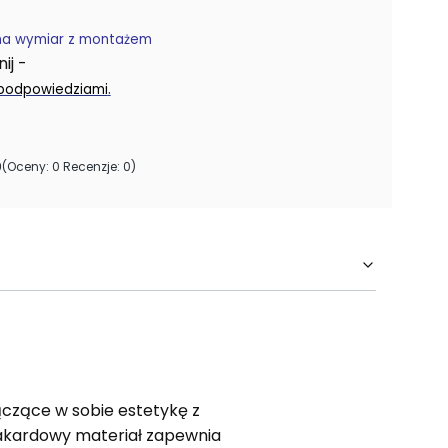
na wymiar z montażem
j -
.
 podpowiedziami
0
(Oceny: 0 Recenzje: 0)
ączące w sobie estetykę z
 żakardowy materiał zapewnia