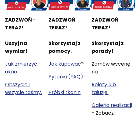
ZADZWOŃ -
ZADZWOŃ
ZADZWOŃ
TERAZ!
TERAZ!
TERAZ!
Uszyj na
Skorzystaj z
Skorzystaj z
wymiar!
pomocy.
porady!
Jak zmierzyć
Jak kupować
?
Zamów wycenę
okno.
na:
Pytania (FAQ)
Obszycie i
Rolety lub
wszycie taśmy.
Próbki tkanin
żaluzje.
Galeria realizacji
- Zobacz.