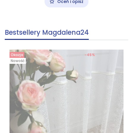
Oceń i opisz
Bestsellery Magdalena24
Okazja
-45%
Nowość