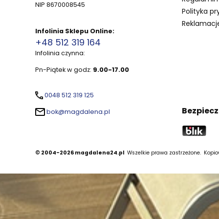
NIP 8670008545
Polityka pr
Reklamacje
Infolinia Sklepu Online:
+48 512 319 164
Infolinia czynna:
Pn-Piątek w godz:
9.00-17.00
0048 512 319 125
Bezpiecz
bok@magdalena.pl
© 2004-2026 magdalena24.pl
Wszelkie prawa zastrzeżone.
Kopiow