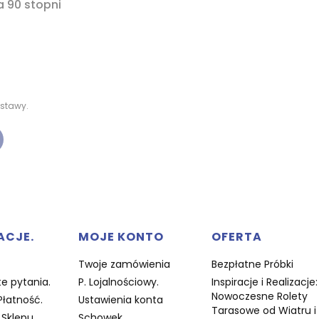
a 90 stopni
stawy.
w stopce
ACJE.
MOJE KONTO
OFERTA
Twoje zamówienia
Bezpłatne Próbki
e pytania.
P. Lojalnościowy.
Inspiracje i Realizacje:
Nowoczesne Rolety
Płatność.
Ustawienia konta
Tarasowe od Wiatru i
Sklepu.
Schowek