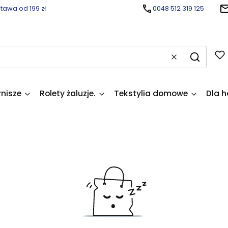
awa od 199 zł
0048 512 319 125
Wyczyść
Szukaj
rnisze
Rolety żaluzje.
Tekstylia domowe
Dla h