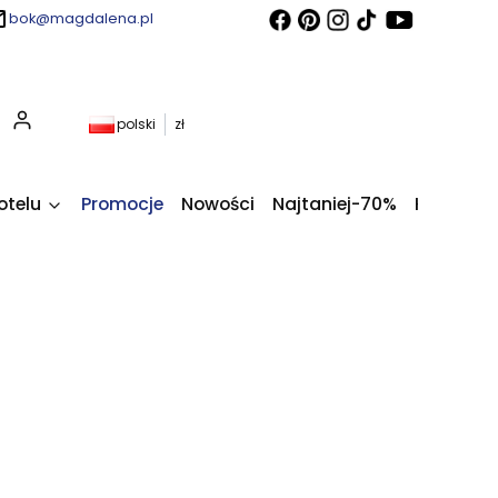
bok@magdalena.pl
Produkty w koszyku: 0. Zobacz szczegóły
polski
zł
otelu
Promocje
Nowości
Najtaniej-70%
Kupony fi