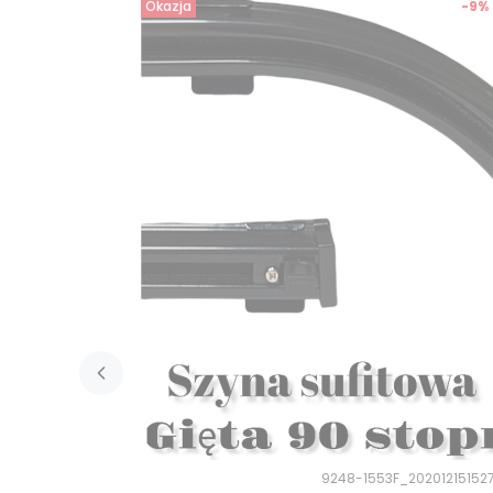
Okazja
-9%
9248-1553F_20201215152