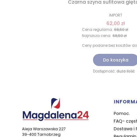
Czarna szyna sufitowa gięt
IMPORT
62,00 zł
Cena regularna:
68,50 zł
Najniższa cena:
68,50 zł
Ceny podane bez kosztów do
Do koszyka
Dostępność:
duża ilość
Linki 
INFORM
Pomoc.
FAQ- częst
Dostawa i 
Aleja Warszawska 227
39-400 Tarnobrzeg
Regulamin 