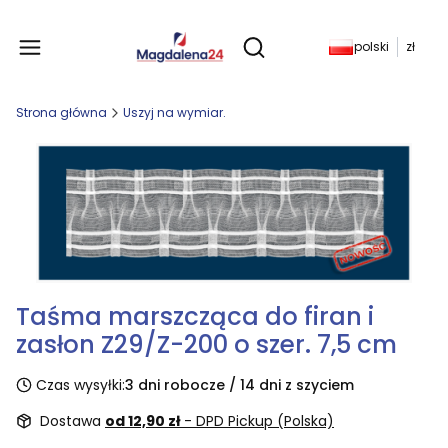
Produkty w koszyku: 
polski
zł
Otwórz wyszukiwarkę
Strona główna
Uszyj na wymiar.
Taśma marszcząca do firan i
zasłon Z29/Z-200 o szer. 7,5 cm
Czas wysyłki:
3 dni robocze / 14 dni z szyciem
Dostawa
od 12,90 zł
- DPD Pickup (Polska)