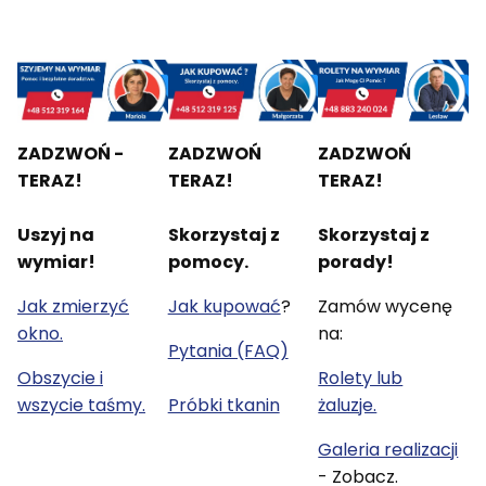
ZADZWOŃ -
ZADZWOŃ
ZADZWOŃ
TERAZ!
TERAZ!
TERAZ!
Uszyj na
Skorzystaj z
Skorzystaj z
wymiar!
pomocy.
porady!
Jak zmierzyć
Jak kupować
?
Zamów wycenę
okno.
na:
Pytania (FAQ)
Obszycie i
Rolety lub
wszycie taśmy.
Próbki tkanin
żaluzje.
Galeria realizacji
- Zobacz.