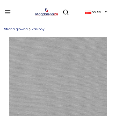
Produkty w koszyku: 
polski
zł
Otwórz wyszukiwarkę
Strona główna
Zasłony