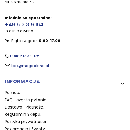
NIP 8670008545
Infolinia Sklepu Online:
+48 512 319 164
Infolinia czynna:
Pn-Piątek w godz:
9.00-17.00
0048 512 319 125
bok@magdalena.pl
Linki w stopce
INFORMACJE.
Pomoc.
FAQ- częste pytania.
Dostawa i Płatność.
Regulamin Sklepu.
Polityka prywatności.
Reklamacje i Zwroty.