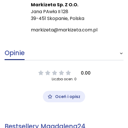
Markizeta Sp. Z O.O.
Jana PAwła II 128
39-451 Skopanie, Polska
markizeta@markizeta.com.pl
Opinie
0.00
Liczba ocen: 0
Oceń i opisz
Bestsellery Magdalena24