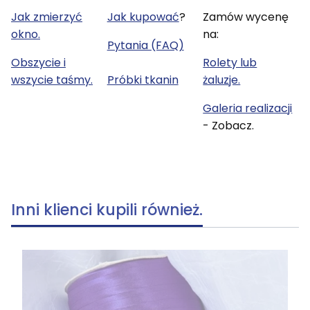
Jak zmierzyć
Jak kupować
?
Zamów wycenę
okno.
na:
Pytania (FAQ)
Obszycie i
Rolety lub
wszycie taśmy.
Próbki tkanin
żaluzje.
Galeria realizacji
- Zobacz.
Inni klienci kupili również.