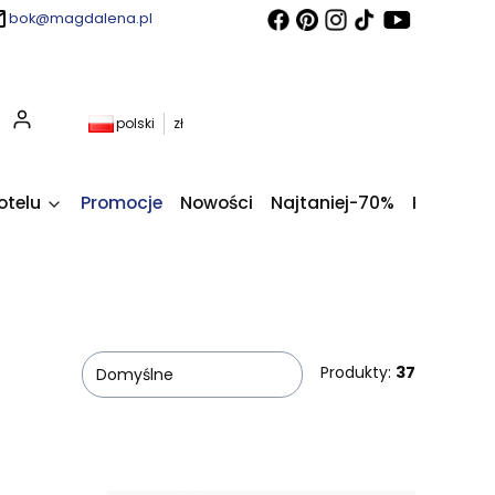
bok@magdalena.pl
Produkty w koszyku: 0. Zobacz szczegóły
polski
zł
otelu
Promocje
Nowości
Najtaniej-70%
Kupony fi
Produkty:
37
Domyślne