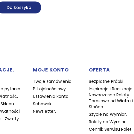
Do koszyka
w stopce
ACJE.
MOJE KONTO
OFERTA
Twoje zamówienia
Bezpłatne Próbki
e pytania.
P. Lojalnościowy.
Inspiracje i Realizacje:
Nowoczesne Rolety
Płatność.
Ustawienia konta
Tarasowe od Wiatru i
Sklepu.
Schowek
Słońca
ywatności.
Newsletter.
Szycie na Wymiar.
 i Zwroty.
Rolety na Wymiar.
Cennik Serwisu Rolet