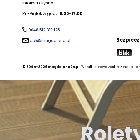
Infolinia czynna:
Pn-Piątek w godz:
9.00-17.00
0048 512 319 125
Bezpiecz
bok@magdalena.pl
© 2004-2026 magdalena24.pl
Wszelkie prawa zastrzeżone.
Kopiow
Rolet