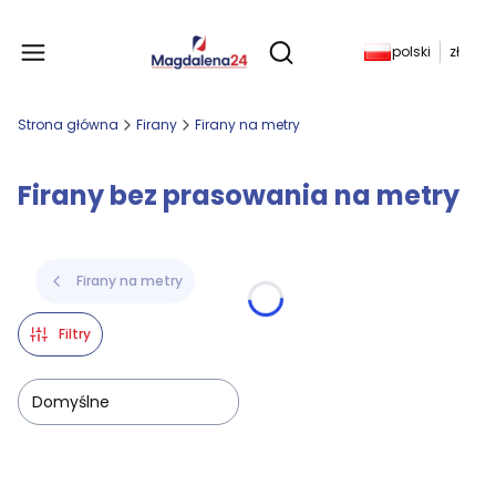
Produkty w koszyku: 
polski
zł
Otwórz wyszukiwarkę
Strona główna
Firany
Firany na metry
Firany bez prasowania na metry
Firany na metry
Filtry
Domyślne
Lista produktów