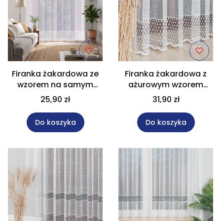
Firanka żakardowa ze
Firanka żakardowa z
wzorem na samym
ażurowym wzorem
dole wysokość 250 cm
pasowym wysokość
25,90 zł
31,90 zł
019470
250 cm 011705
Do koszyka
Do koszyka