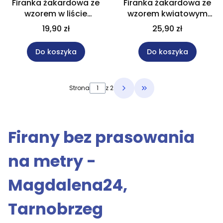
Firanka żakardowa ze
Firanka żakardowa ze
wzorem w liście
wzorem kwiatowym
wysokość 180 cm
wysokość 250 cm 131011
19,90 zł
25,90 zł
044288
Do koszyka
Do koszyka
Strona
z 2
Przejdź do ostatniej 
Firany bez prasowania
na metry -
Magdalena24,
Tarnobrzeg