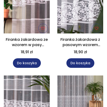
Firanka żakardowa ze
Firanka żakardowa z
wzorem w pasy
pasowym wzorem
wysokość 160 cm
wysokość 170 cm
18,91 zł
18,90 zł
017563
017563
Do koszyka
Do koszyka