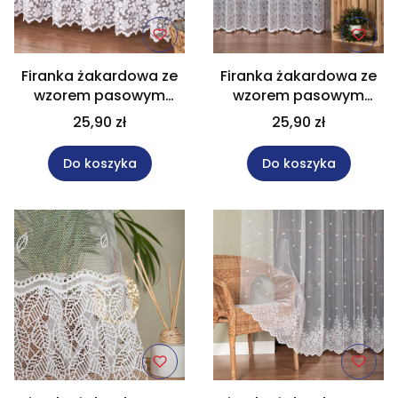
Firanka żakardowa ze
Firanka żakardowa ze
wzorem pasowym
wzorem pasowym
wysokość 250 cm
wysokość 250 cm
25,90 zł
25,90 zł
017563
044288
Do koszyka
Do koszyka