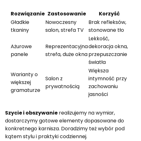
Rozwiązanie
Zastosowanie
Korzyść
Gładkie
Nowoczesny
Brak refleksów,
tkaniny
salon, strefa TV
stonowane tło
Lekkość,
Ażurowe
Reprezentacyjna
dekoracja okna,
panele
strefa, duże okna
przepuszczanie
światła
Większa
Warianty o
Salon z
intymność przy
większej
prywatnością
zachowaniu
gramaturze
jasności
Szycie i obszywanie
realizujemy na wymiar,
dostarczymy gotowe elementy dopasowane do
konkretnego karnisza. Doradzimy też wybór pod
kątem stylu i praktyki codziennej.