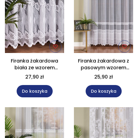
Firanka żakardowa
Firanka żakardowa z
biała ze wzorem
pasowym wzorem
pasowym wysokość
wysokość 250 cm
27,90 zł
25,90 zł
270 cm 049365
107627
Do koszyka
Do koszyka