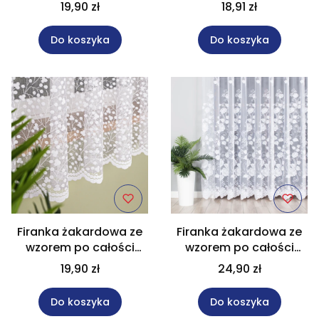
wysokość 180 cm
wysokość 160 cm
19,90 zł
18,91 zł
019471
019471
Do koszyka
Do koszyka
Firanka żakardowa ze
Firanka żakardowa ze
wzorem po całości
wzorem po całości
wysokość 180 cm
wysokość 230 cm
19,90 zł
24,90 zł
007576
023006
Do koszyka
Do koszyka