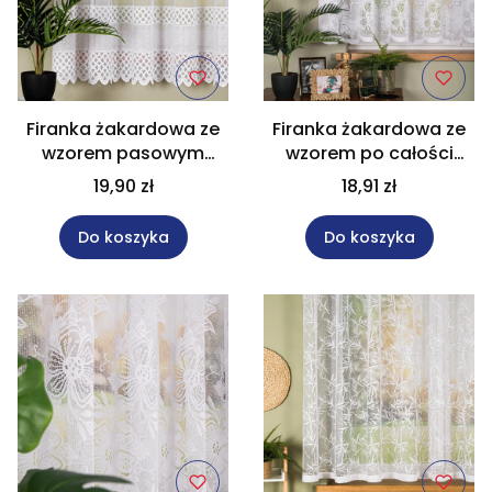
Firanka żakardowa ze
Firanka żakardowa ze
wzorem pasowym
wzorem po całości
wysokość 175 cm
wysokość 155 cm
19,90 zł
18,91 zł
107627
004713
Do koszyka
Do koszyka