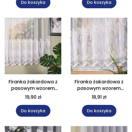
Do koszyka
Do koszyka
Firanka żakardowa z
Firanka żakardowa z
pasowym wzorem
pasowym wzorem
wysokość 180 cm
wysokość 160 cm
19,90 zł
18,91 zł
049365
049365
Do koszyka
Do koszyka