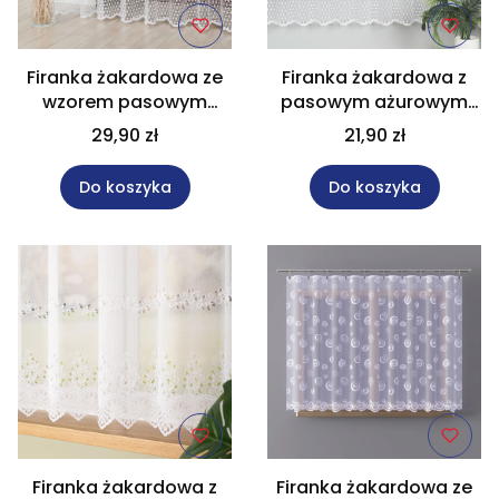
Firanka żakardowa ze
Firanka żakardowa z
wzorem pasowym
pasowym ażurowym
wysokość 230 cm
wzorem wysokość 180
29,90 zł
21,90 zł
011705
cm 011705
Do koszyka
Do koszyka
Firanka żakardowa z
Firanka żakardowa ze