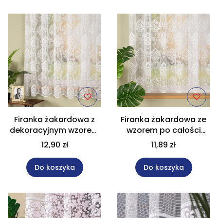
Firanka żakardowa z
Firanka żakardowa ze
dekoracyjnym wzorem
wzorem po całości
wysokość 175 cm
wysokość 155 cm
12,90 zł
11,89 zł
022130
022130
Do koszyka
Do koszyka