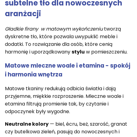
subtelne tło dla nowoczesnych
aranżacji
Gładkie firany w matowym wykończeniu
tworzą
dyskretne tło, które pozwala uwypuklić meble i
dodatki. To rozwiązanie dla osób, które cenią
harmonię i uporządkowany
stylu
w pomieszczeniu.
Matowe mleczne woale i etamina - spokój
i harmonia wnętrza
Matowe tkaniny redukują odbicia światła i dają
przyjemne, miękkie rozproszenie. Mleczne woale i
etamina filtrują promienie tak, by czytanie i
odpoczynek były wygodne.
Neutralne kolory
— biel, écru, beż, szarość, granat
czy butelkowa zieleń, pasują do nowoczesnych i