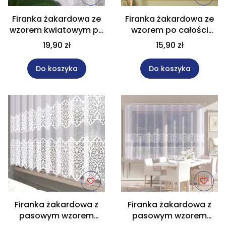
Firanka żakardowa ze
Firanka żakardowa ze
wzorem kwiatowym po
wzorem po całości
całości wysokość 175
wysokość 160 cm
19,90 zł
15,90 zł
cm 004713
626912
Do koszyka
Do koszyka
Firanka żakardowa z
Firanka żakardowa z
pasowym wzorem
pasowym wzorem