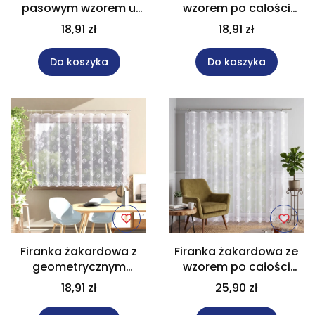
pasowym wzorem u
wzorem po całości
dołu wysokość 160 cm
wysokość 160 cm
18,91 zł
18,91 zł
018534
007044
Do koszyka
Do koszyka
Firanka żakardowa z
Firanka żakardowa ze
geometrycznym
wzorem po całości
wzorem wysokość 180
wysokość 250 cm
18,91 zł
25,90 zł
cm 007044
007044