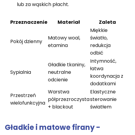
lub za wąskich płacht.
Przeznaczenie
Materiał
Zaleta
Miękkie
Matowy woal,
światło,
Pokój dzienny
etamina
redukcja
odbić
Intymność,
Gładkie tkaniny,
łatwa
Sypialnia
neutralne
koordynacja z
odcienie
dodatkami
Warstwa
Elastyczne
Przestrzeń
półprzezroczysta
sterowanie
wielofunkcyjna
+ blackout
światłem
Gładkie i matowe firany -