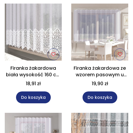
Firanka żakardowa
Firanka żakardowa ze
biała wysokość 160 cm
wzorem pasowym u
– wzór pasowy 019470
dołu wysokość 180 cm
18,91 zł
19,90 zł
019470
Do koszyka
Do koszyka