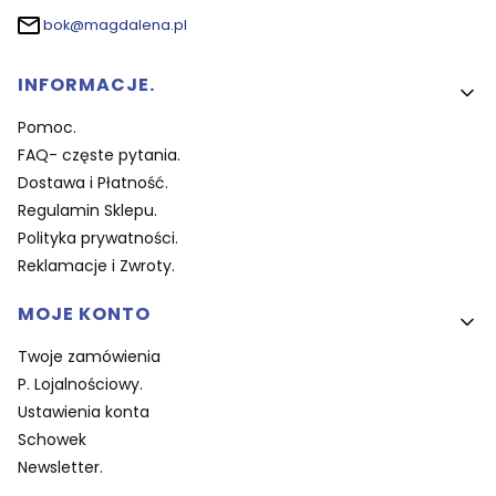
bok@magdalena.pl
Linki w stopce
INFORMACJE.
Pomoc.
FAQ- częste pytania.
Dostawa i Płatność.
Regulamin Sklepu.
Polityka prywatności.
Reklamacje i Zwroty.
MOJE KONTO
Twoje zamówienia
P. Lojalnościowy.
Ustawienia konta
Schowek
Newsletter.