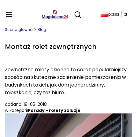
Produkty w koszyku: 
polski
zł
Otwórz wyszukiwarkę
Strona główna
Blog
Montaż rolet zewnętrznych
Zewnętrzne rolety okienne to coraz popularniejszy
sposób na skuteczne zacienienie pomieszczenia w
budynkach takich, jak dom jednorodzinny,
mieszkanie, czy też biuro.
dodano: 18-05-2018
w kategorii
Porady - rolety żaluzje