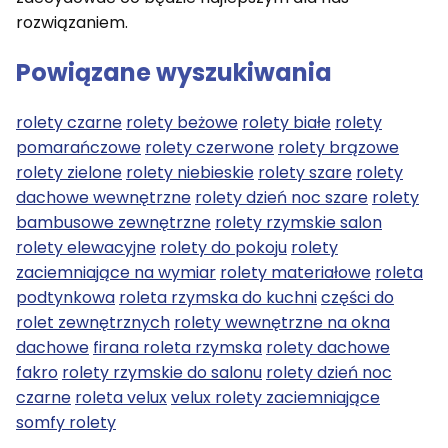
rozwiązaniem.
Powiązane wyszukiwania
rolety czarne
rolety beżowe
rolety białe
rolety
pomarańczowe
rolety czerwone
rolety brązowe
rolety zielone
rolety niebieskie
rolety szare
rolety
dachowe wewnętrzne
rolety dzień noc szare
rolety
bambusowe zewnętrzne
rolety rzymskie salon
rolety elewacyjne
rolety do pokoju
rolety
zaciemniające na wymiar
rolety materiałowe
roleta
podtynkowa
roleta rzymska do kuchni
części do
rolet zewnętrznych
rolety wewnętrzne na okna
dachowe
firana roleta rzymska
rolety dachowe
fakro
rolety rzymskie do salonu
rolety dzień noc
czarne
roleta velux
velux rolety zaciemniające
somfy rolety