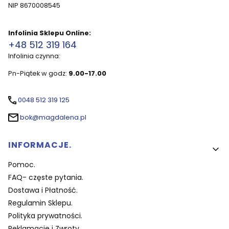
NIP 8670008545
Infolinia Sklepu Online:
+48 512 319 164
Infolinia czynna:
Pn-Piątek w godz:
9.00-17.00
0048 512 319 125
bok@magdalena.pl
Linki w stopce
INFORMACJE.
Pomoc.
FAQ- częste pytania.
Dostawa i Płatność.
Regulamin Sklepu.
Polityka prywatności.
Reklamacje i Zwroty.