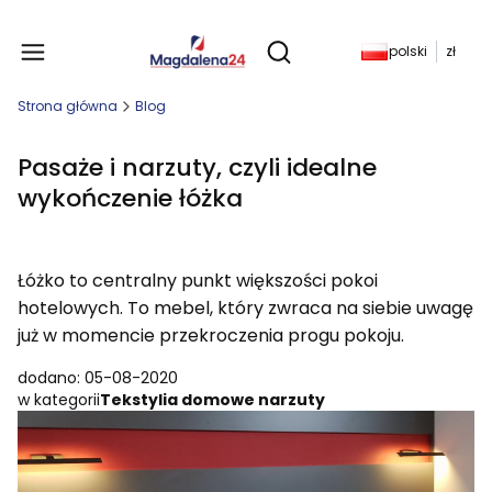
Produkty w koszyku: 
polski
zł
Otwórz wyszukiwarkę
Strona główna
Blog
Pasaże i narzuty, czyli idealne
wykończenie łóżka
Łóżko to centralny punkt większości pokoi
hotelowych. To mebel, który zwraca na siebie uwagę
już w momencie przekroczenia progu pokoju.
dodano: 05-08-2020
w kategorii
Tekstylia domowe narzuty