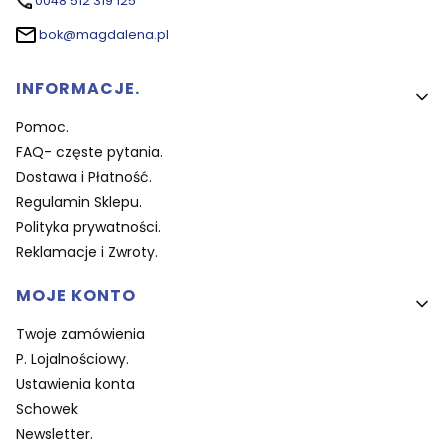
0048 512 319 125
bok@magdalena.pl
Linki w stopce
INFORMACJE.
Pomoc.
FAQ- częste pytania.
Dostawa i Płatność.
Regulamin Sklepu.
Polityka prywatności.
Reklamacje i Zwroty.
MOJE KONTO
Twoje zamówienia
P. Lojalnościowy.
Ustawienia konta
Schowek
Newsletter.