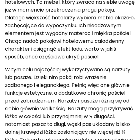
hotelowych. To mebel, który zwraca na siebie uwagę
już w momencie przekroczenia progu pokoju.
Dlatego większość hotelarzy wybiera meble okazałe,
zachęcające do wypoczynku. Ich nieodzownym
elementem jest wygodny materac i miękka pościel.
Chcąc nadać pokojowi hotelowemu całodzienny
charakter i osiągnąć efekt ładu, warto w jakiś
sposób, choć częściowo ukryć pościel.
W tym celu najczęściej wykorzystywane są narzuty
lub pasaże. Dzięki nim pokój robi wrażenie
zadbanego i eleganckiego. Pełnią więc one głównie
funkcje estetyczne, a dodatkowo chronią pościel
przed zabrudzeniem. Narzuty i pasaże różnią się od
siebie głównie wielkością. Narzuty mogą przykrywać
łóżko w całości lub przynajmniej w ½ długości,
natomiast pasaż to długi, wąski pas układany blisko
dolnej krawędzi łóżka zasłaniający nie więcej niż ⅓
łóżka. To bardzo eleganckie ozdoby wprowadzające