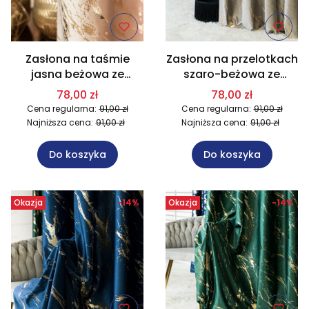
Zasłona na taśmie
Zasłona na przelotkach
jasna beżowa ze
szaro-beżowa ze
złotym nadrukiem
złotym nadrukiem
78,00 zł
78,00 zł
140x250 cm 003/W10
140x250 cm 017/W10
Cena regularna:
91,00 zł
Cena regularna:
91,00 zł
Najniższa cena:
91,00 zł
Najniższa cena:
91,00 zł
Do koszyka
Do koszyka
Okazja
-14%
Okazja
-14%