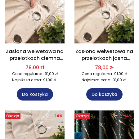
Zasłona welwetowa na
Zasłona welwetowa na
przelotkach ciemna
przelotkach jasna
kremowa ze srebrnym
beżowa ze srebrnym
78,00 zł
78,00 zł
nadrukiem 140x250 cm
nadrukiem 140x250 cm
Cena regularna:
91,00 zł
Cena regularna:
91,00 zł
015/W10
003/W10
Najniższa cena:
91,00 zł
Najniższa cena:
91,00 zł
Do koszyka
Do koszyka
Okazja
-14%
Okazja
-14%