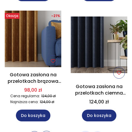
Okazja
-21%
Gotowa zasłona na
przelotkach brązowa
Gotowa zasłona na
rozmiar 140x250 cm
98,00 zł
przelotkach ciemna
MAG671
Cena regularna:
124,00 zł
niebieska rozmiar
124,00 zł
Najniższa cena:
124,00 zł
140x250 cm MAG671
Do koszyka
Do koszyka