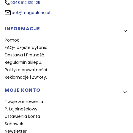
0048 512 319 125
bok@magdalena.pl
Linki w stopce
INFORMACJE.
Pomoc.
FAQ- częste pytania.
Dostawa i Płatność.
Regulamin Sklepu.
Polityka prywatności.
Reklamacje i Zwroty.
MOJE KONTO
Twoje zamówienia
P. Lojalnościowy.
Ustawienia konta
Schowek
Newsletter.