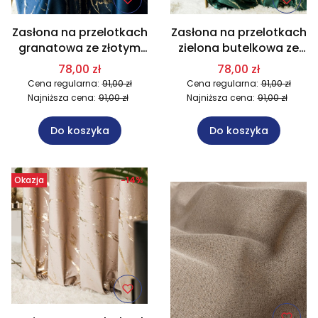
Zasłona na przelotkach
Zasłona na przelotkach
granatowa ze złotym
zielona butelkowa ze
nadrukiem 140x250 cm
złotym nadrukiem
78,00 zł
78,00 zł
011/W10
140x250 cm 010/W10
Cena regularna:
91,00 zł
Cena regularna:
91,00 zł
Najniższa cena:
91,00 zł
Najniższa cena:
91,00 zł
Do koszyka
Do koszyka
Okazja
-14%