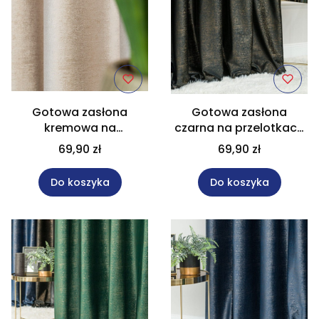
Gotowa zasłona
Gotowa zasłona
kremowa na
czarna na przelotkach
przelotkach rozmiar
rozmiar 140x250 cm
69,90 zł
69,90 zł
140x250 cm ELEONORA
ELEONORA
Do koszyka
Do koszyka