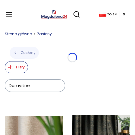
Produkty w koszyku: 
polski
zł
Otwórz wyszukiwarkę
Strona główna
Zasłony
Zasłony
Filtry
Domyślne
Lista produktów