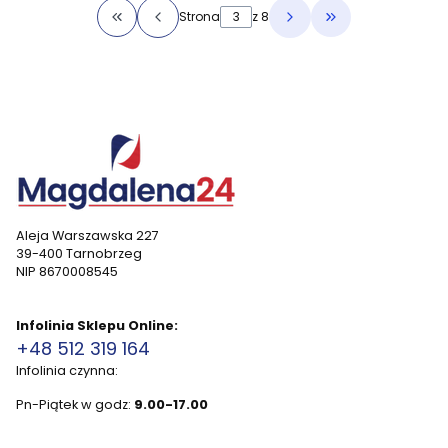
Strona
z 8
Wróć do pierwszej strony z produktami
Przejdź do ostat
Aleja Warszawska 227
39-400 Tarnobrzeg
NIP 8670008545
Infolinia Sklepu Online:
+48 512 319 164
Infolinia czynna:
Pn-Piątek w godz:
9.00-17.00