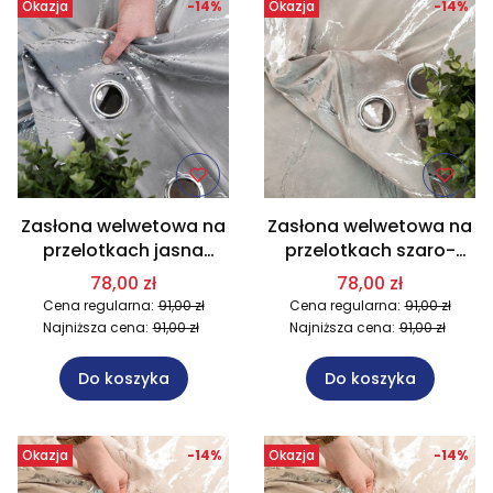
Okazja
-14%
Okazja
-14%
Zasłona welwetowa na
Zasłona welwetowa na
przelotkach jasna
przelotkach szaro-
szara ze srebrnym
beżowa ze srebrnym
78,00 zł
78,00 zł
nadrukiem 140x250 cm
nadrukiem 140x250 cm
Cena regularna:
91,00 zł
Cena regularna:
91,00 zł
005/W10
017/W10
Najniższa cena:
91,00 zł
Najniższa cena:
91,00 zł
Do koszyka
Do koszyka
Okazja
-14%
Okazja
-14%