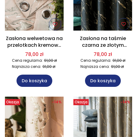
Zasłona welwetowa na
Zasłona na taśmie
przelotkach kremowa
czarna ze złotym
ze srebrnym nadrukiem
nadrukiem 140x250 cm
78,00 zł
78,00 zł
140x250 cm 016/W10
111/W10
Cena regularna:
91,00 zł
Cena regularna:
91,00 zł
Najniższa cena:
91,00 zł
Najniższa cena:
91,00 zł
Do koszyka
Do koszyka
Okazja
-14%
Okazja
-14%