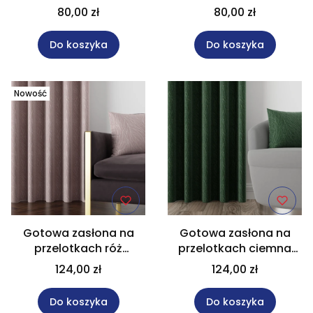
wysokość 300 cm
szary wysokość 300 cm
80,00 zł
80,00 zł
SUPER BLACKOUT
SUPER BLACKOUT
Do koszyka
Do koszyka
Nowość
Gotowa zasłona na
Gotowa zasłona na
przelotkach róż
przelotkach ciemna
pudrowy rozmiar
zielona rozmiar 140x250
124,00 zł
124,00 zł
140x250 cm MAG671
cm MAG671
Do koszyka
Do koszyka