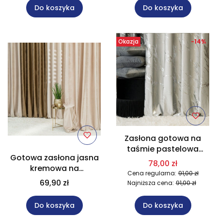
Do koszyka
Do koszyka
Okazja
-14%
Zasłona gotowa na
taśmie pastelowa
Gotowa zasłona jasna
szara ze srebrnym
78,00 zł
kremowa na
nadrukiem 140x250 cm
Cena regularna:
91,00 zł
przelotkach rozmiar
021/W10
69,90 zł
Najniższa cena:
91,00 zł
140x250 cm ELEONORA
Do koszyka
Do koszyka