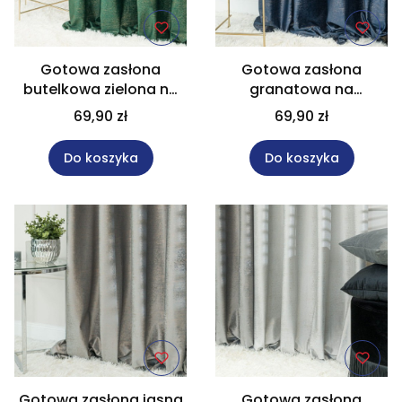
Gotowa zasłona
Gotowa zasłona
butelkowa zielona na
granatowa na
przelotkach rozmiar
przelotkach rozmiar
69,90 zł
69,90 zł
140x250 cm ELEONORA
140x250 cm ELEONORA
Do koszyka
Do koszyka
Gotowa zasłona jasna
Gotowa zasłona