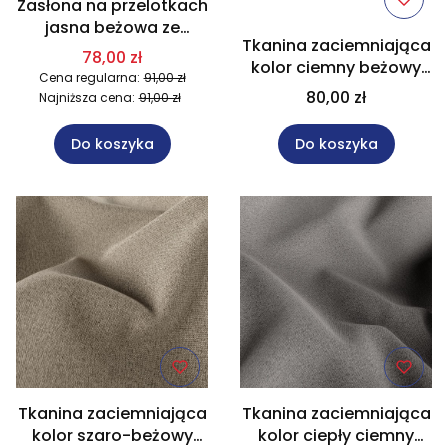
Zasłona na przelotkach
jasna beżowa ze
Tkanina zaciemniająca
złotym nadrukiem
78,00 zł
kolor ciemny beżowy
140x250 cm 003/W10
Cena regularna:
91,00 zł
wysokość 300 cm
80,00 zł
Najniższa cena:
91,00 zł
SUPER BLACKOUT
Do koszyka
Do koszyka
Tkanina zaciemniająca
Tkanina zaciemniająca
kolor szaro-beżowy
kolor ciepły ciemny