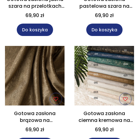
szara na przelotkach
pastelowa szara na
rozmiar 140x250 cm
przelotkach rozmiar
69,90 zł
69,90 zł
ELEONORA
140x250 cm ELEONORA
Do koszyka
Do koszyka
Gotowa zasłona
Gotowa zasłona
brązowa na
ciemna kremowa na
przelotkach rozmiar
przelotkach rozmiar
69,90 zł
69,90 zł
140x250 cm ELEONORA
140x250 cm ELEONORA