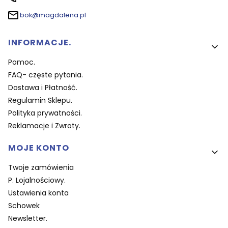
bok@magdalena.pl
Linki w stopce
INFORMACJE.
Pomoc.
FAQ- częste pytania.
Dostawa i Płatność.
Regulamin Sklepu.
Polityka prywatności.
Reklamacje i Zwroty.
MOJE KONTO
Twoje zamówienia
P. Lojalnościowy.
Ustawienia konta
Schowek
Newsletter.