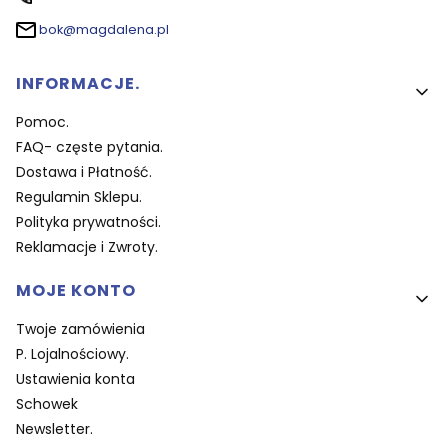
bok@magdalena.pl
Linki w stopce
INFORMACJE.
Pomoc.
FAQ- częste pytania.
Dostawa i Płatność.
Regulamin Sklepu.
Polityka prywatności.
Reklamacje i Zwroty.
MOJE KONTO
Twoje zamówienia
P. Lojalnościowy.
Ustawienia konta
Schowek
Newsletter.