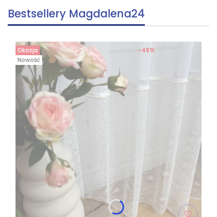
Bestsellery Magdalena24
Okazja
-45%
Nowość