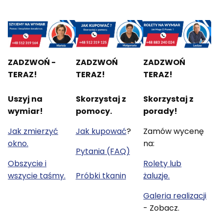
ZADZWOŃ -
ZADZWOŃ
ZADZWOŃ
TERAZ!
TERAZ!
TERAZ!
Uszyj na
Skorzystaj z
Skorzystaj z
wymiar!
pomocy.
porady!
Jak zmierzyć
Jak kupować
?
Zamów wycenę
okno.
na:
Pytania (FAQ)
Obszycie i
Rolety lub
wszycie taśmy.
Próbki tkanin
żaluzje.
Galeria realizacji
- Zobacz.