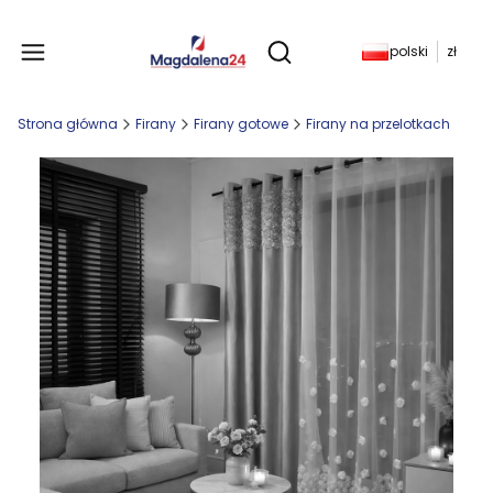
Produkty w koszyku: 
polski
zł
Otwórz wyszukiwarkę
Strona główna
Firany
Firany gotowe
Firany na przelotkach