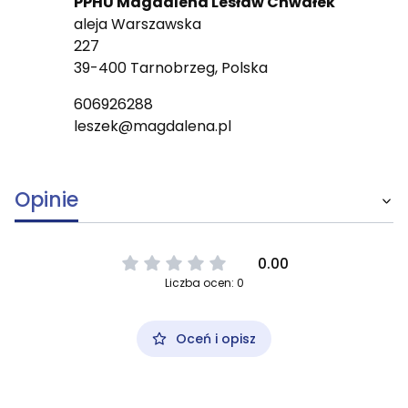
PPHU Magdalena Lesław Chwałek
aleja Warszawska
227
39-400 Tarnobrzeg, Polska
606926288
leszek@magdalena.pl
Opinie
0.00
Liczba ocen: 0
Oceń i opisz