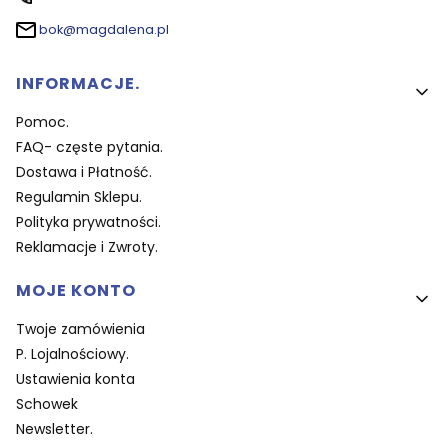
bok@magdalena.pl
Linki w stopce
INFORMACJE.
Pomoc.
FAQ- częste pytania.
Dostawa i Płatność.
Regulamin Sklepu.
Polityka prywatności.
Reklamacje i Zwroty.
MOJE KONTO
Twoje zamówienia
P. Lojalnościowy.
Ustawienia konta
Schowek
Newsletter.