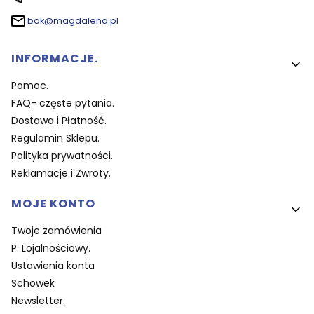
bok@magdalena.pl
Linki w stopce
INFORMACJE.
Pomoc.
FAQ- częste pytania.
Dostawa i Płatność.
Regulamin Sklepu.
Polityka prywatności.
Reklamacje i Zwroty.
MOJE KONTO
Twoje zamówienia
P. Lojalnościowy.
Ustawienia konta
Schowek
Newsletter.