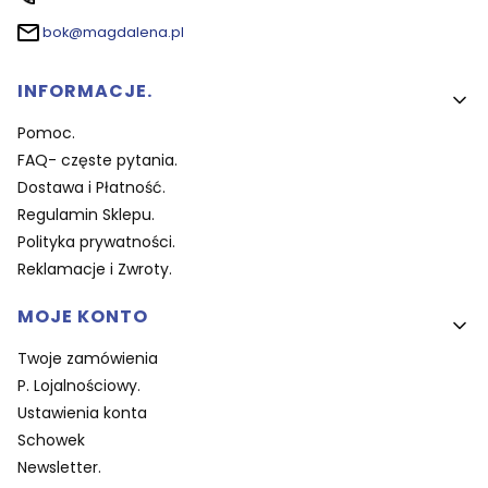
bok@magdalena.pl
Linki w stopce
INFORMACJE.
Pomoc.
FAQ- częste pytania.
Dostawa i Płatność.
Regulamin Sklepu.
Polityka prywatności.
Reklamacje i Zwroty.
MOJE KONTO
Twoje zamówienia
P. Lojalnościowy.
Ustawienia konta
Schowek
Newsletter.