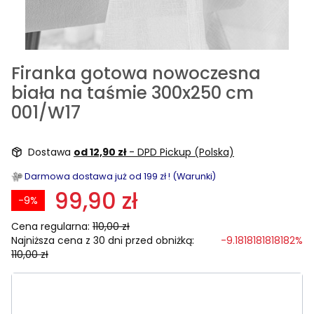
Firanka gotowa nowoczesna
biała na taśmie 300x250 cm
001/W17
Dostawa
od 12,90 zł
- DPD Pickup (Polska)
Darmowa dostawa już od 199 zł ! (Warunki)
99,90 zł
-9%
Cena regularna:
110,00 zł
Najniższa cena z 30 dni przed obniżką:
-9.1818181818182%
110,00 zł
Wybierz rozmiar:
Poszczególne warianty mogą różnić się ceną