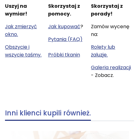
Uszyj na
Skorzystaj z
Skorzystaj z
wymiar!
pomocy.
porady!
Jak zmierzyć
Jak kupować
?
Zamów wycenę
okno.
na:
Pytania (FAQ)
Obszycie i
Rolety lub
wszycie taśmy.
Próbki tkanin
żaluzje.
Galeria realizacji
- Zobacz.
Inni klienci kupili również.