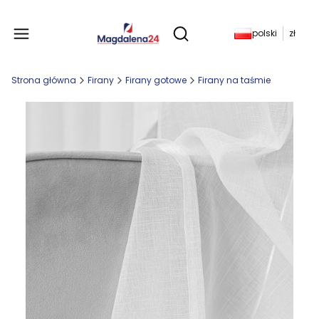
Produkty w koszyku: 
polski
zł
Otwórz wyszukiwarkę
Strona główna
Firany
Firany gotowe
Firany na taśmie