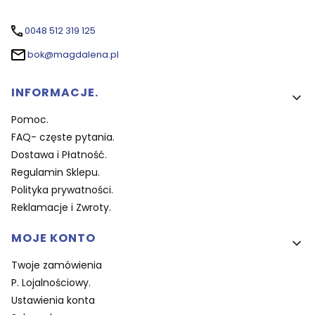
0048 512 319 125
bok@magdalena.pl
Linki w stopce
INFORMACJE.
Pomoc.
FAQ- częste pytania.
Dostawa i Płatność.
Regulamin Sklepu.
Polityka prywatności.
Reklamacje i Zwroty.
MOJE KONTO
Twoje zamówienia
P. Lojalnościowy.
Ustawienia konta