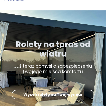
Shoper Premium
Rolety na taras od
wiatru
Już teraz pomyśl o zabezpieczeniu
Twojego miejsca komfortu.
Wyceń roletę na Twój wymiar