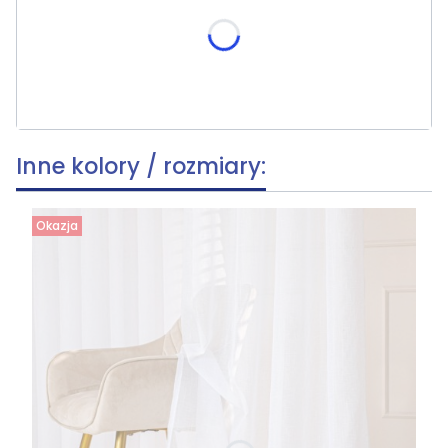
skracania, wymiar po skróceniu [cm]
(+19,90 zł)
Opcjonalne
Inne kolory / rozmiary:
Okazja