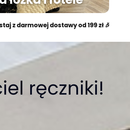
owej dostawy od 199 zł 🎉
Skorzystaj z d
el ręczniki!