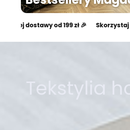
tawy od 199 zł 🎉
Skorzystaj z darmowej
Tekstylia 