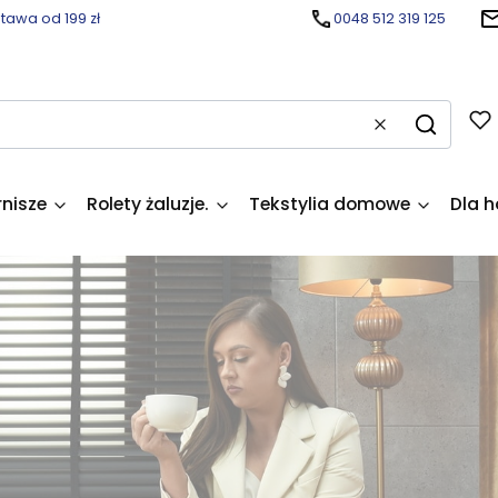
awa od 199 zł
0048 512 319 125
Wyczyść
Szukaj
rnisze
Rolety żaluzje.
Tekstylia domowe
Dla h