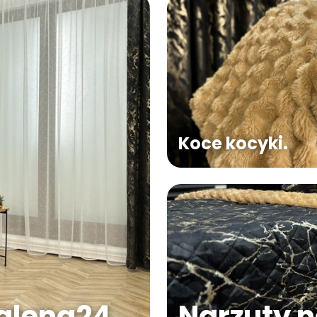
Koce kocyki.
Narzuty na
dalena24