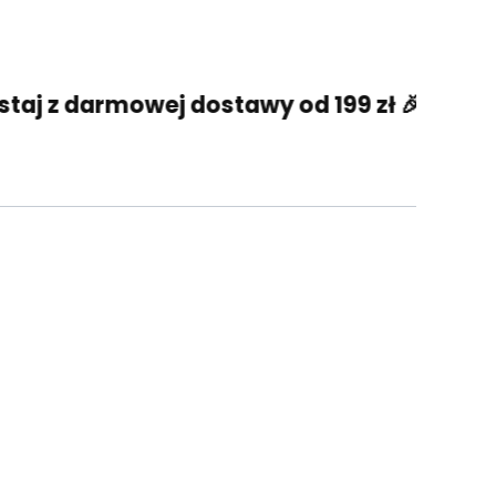
owej dostawy od 199 zł 🎉
Skorzystaj z d