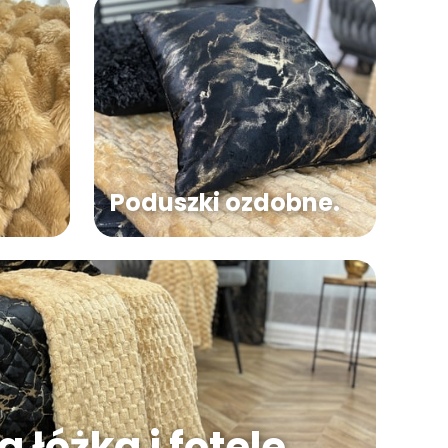
Poduszki ozdobne.
 łóżka i fotele