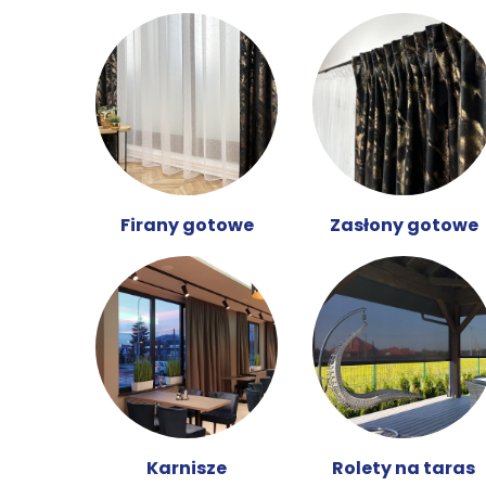
Firany gotowe
Zasłony gotowe
Karnisze
Rolety na taras