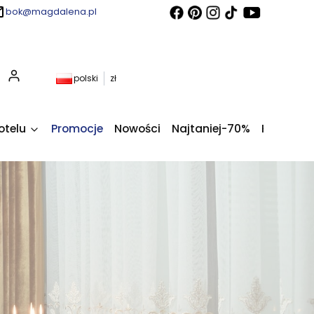
bok@magdalena.pl
Produkty w koszyku: 0. Zobacz szczegóły
polski
zł
otelu
Promocje
Nowości
Najtaniej-70%
Kupony fi