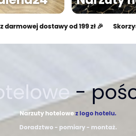
 dostawy od 199 zł 🎉
Skorzystaj z darm
hotelowe
- pości
Narzuty hotelowe
z logo hotelu.
Doradztwo - pomiary - montaż.