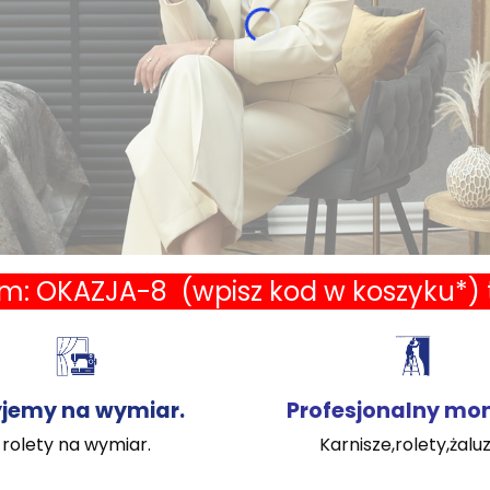
: OKAZJA-8 (wpisz kod w koszyku*) t
yjemy na wymiar.
Profesjonalny mo
rolety na wymiar.
Karnisze,rolety,żaluz