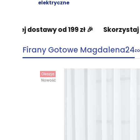
elektryczne
tawy od 199 zł 🎉
Skorzystaj z darmowej
Firany Gotowe Magdalena24
zo
Okazja
Nowość