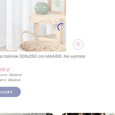
na taśmie 300x250 cm MAG610. Na wymiar
,00 zł
arna:
125,00 zł
ena:
125,00 zł
oszyka