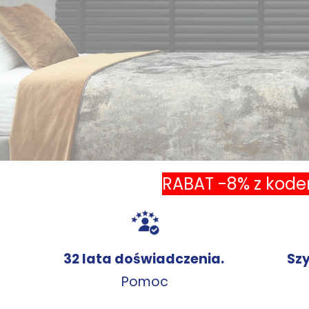
Naciśnij Enter lub spację, aby otworzyć stronę.
RABAT -8% z kodem
32 lata doświadczenia.
Sz
Pomoc