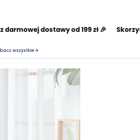
 dostawy od 199 zł 🎉
Skorzystaj z darm
bacz wszystkie
-10%