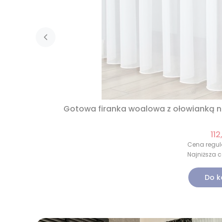
Gotowa firanka woalowa z ołowianką 
112
Cena regul
Najniższa c
Do k