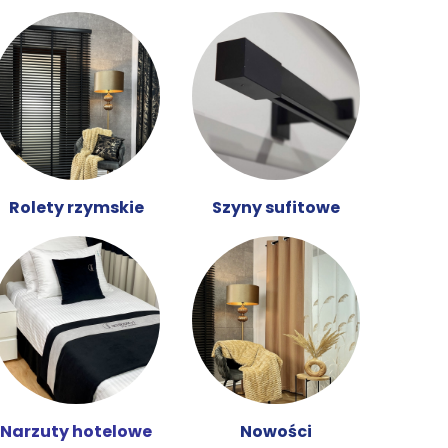
Rolety rzymskie
Szyny sufitowe
Narzuty hotelowe
Nowości