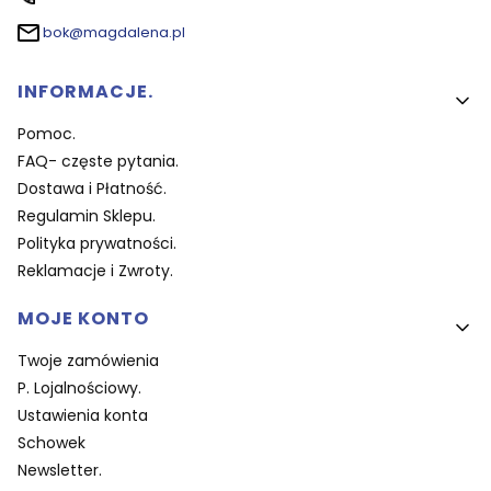
bok@magdalena.pl
Linki w stopce
INFORMACJE.
Pomoc.
FAQ- częste pytania.
Dostawa i Płatność.
Regulamin Sklepu.
Polityka prywatności.
Reklamacje i Zwroty.
MOJE KONTO
Twoje zamówienia
P. Lojalnościowy.
Ustawienia konta
Schowek
Newsletter.