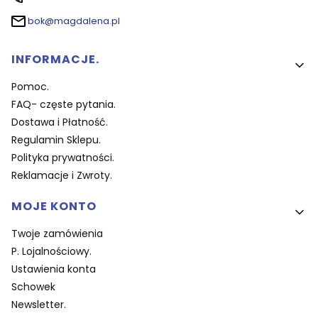
bok@magdalena.pl
Linki w stopce
INFORMACJE.
Pomoc.
FAQ- częste pytania.
Dostawa i Płatność.
Regulamin Sklepu.
Polityka prywatności.
Reklamacje i Zwroty.
MOJE KONTO
Twoje zamówienia
P. Lojalnościowy.
Ustawienia konta
Schowek
Newsletter.