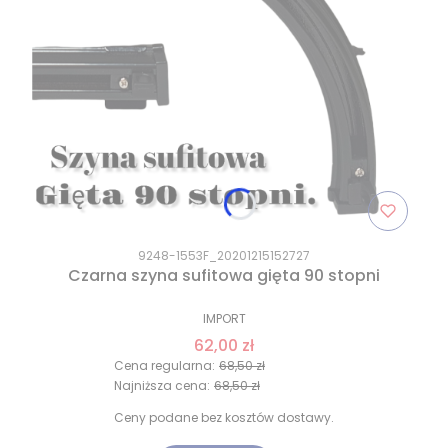
9248-1553F_20201215152727
Czarna szyna sufitowa gięta 90 stopni
IMPORT
62,00 zł
Cena regularna:
68,50 zł
Najniższa cena:
68,50 zł
Ceny podane bez kosztów dostawy.