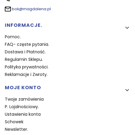
bok@magdalena.pl
Linki w stopce
INFORMACJE.
Pomoc.
FAQ- częste pytania.
Dostawa i Płatność.
Regulamin Sklepu.
Polityka prywatności.
Reklamacje i Zwroty.
MOJE KONTO
Twoje zamówienia
P. Lojalnościowy.
Ustawienia konta
Schowek
Newsletter.