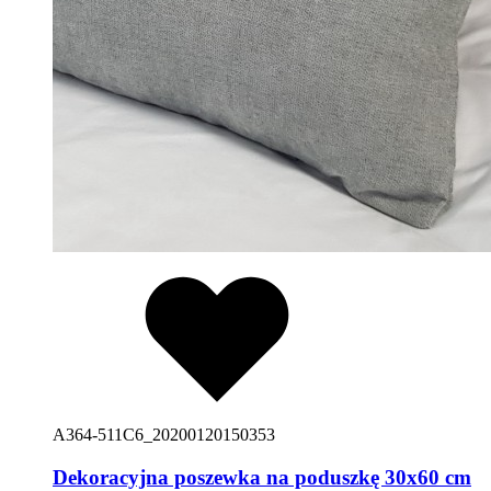
A364-511C6_20200120150353
Dekoracyjna poszewka na poduszkę 30x60 cm