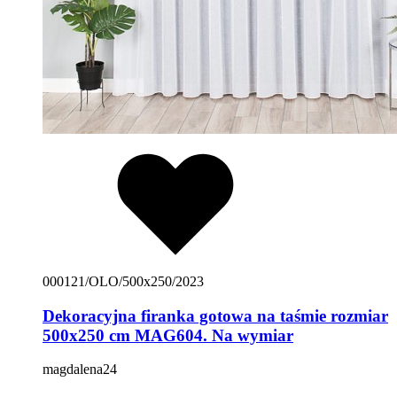
000121/OLO/500x250/2023
Dekoracyjna firanka gotowa na taśmie rozmiar
500x250 cm MAG604. Na wymiar
magdalena24