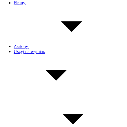
Firany
Zasłony
Uszyj na wymiar.