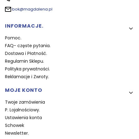
bok@magdalena.pl
Linki w stopce
INFORMACJE.
Pomoc.
FAQ- częste pytania.
Dostawa i Płatność.
Regulamin Sklepu.
Polityka prywatności.
Reklamacje i Zwroty.
MOJE KONTO
Twoje zamówienia
P. Lojalnościowy.
Ustawienia konta
Schowek
Newsletter.