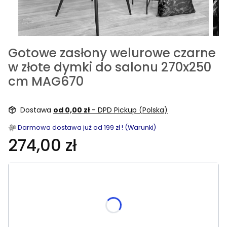
Gotowe zasłony welurowe czarne
w złote dymki do salonu 270x250
cm MAG670
Dostawa
od 0,00 zł
- DPD Pickup (Polska)
Darmowa dostawa już od 199 zł ! (Warunki)
274,00 zł
Wybierz rozmiar:
Poszczególne warianty mogą różnić się ceną
Skrócenie do wysokości od góry
(+19,90 zł)
Opcjonalne