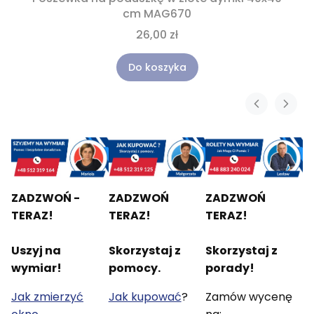
cm MAG670
26,00 zł
Do koszyka
ZADZWOŃ -
ZADZWOŃ
ZADZWOŃ
TERAZ!
TERAZ!
TERAZ!
Uszyj na
Skorzystaj z
Skorzystaj z
wymiar!
pomocy.
porady!
Jak zmierzyć
Jak kupować
?
Zamów wycenę