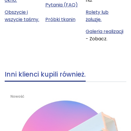
okno.
na:
Pytania (FAQ)
Obszycie i
Rolety lub
wszycie taśmy.
Próbki tkanin
żaluzje.
Galeria realizacji
- Zobacz.
Inni klienci kupili również.
Nowość