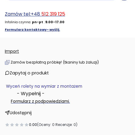
Zamów tel:+48
512 319 125
Infolinia czynna:
pn-pt
:
9.00-17.00
Formularz kontaktowy- wyślij.
Import
Zamów bezpłatną próbkę! (tkaniny lub żaluzji)
Zapytaj o produkt
Wyceń rolety na wymiar z montażem
- Wypełnij -
.
Formularz z podpowiedziami
Udostępnij
0.00
(Oceny: 0 Recenzje: 0)