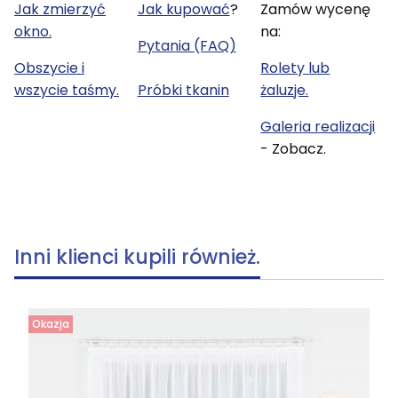
Jak zmierzyć
Jak kupować
?
Zamów wycenę
okno.
na:
Pytania (FAQ)
Obszycie i
Rolety lub
wszycie taśmy.
Próbki tkanin
żaluzje.
Galeria realizacji
- Zobacz.
Inni klienci kupili również.
Okazja