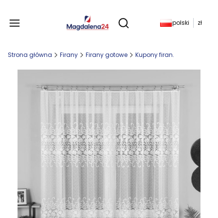
Produkty w koszyku: 
polski
zł
Otwórz wyszukiwarkę
Strona główna
Firany
Firany gotowe
Kupony firan.