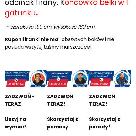
odcinak firany. K
ońcówka belki w I
gatunku
.
- szerokość 190 cm, wysokość 180 cm.
Kupon firanki nie ma:
obszytych boków i nie
posiada wszytej taśmy marszczącej.
ZADZWOŃ -
ZADZWOŃ
ZADZWOŃ
TERAZ!
TERAZ!
TERAZ!
Uszyj na
Skorzystaj z
Skorzystaj z
wymiar!
pomocy.
porady!