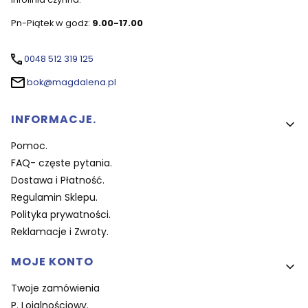
Pn-Piątek w godz:
9.00-17.00
0048 512 319 125
bok@magdalena.pl
Linki w stopce
INFORMACJE.
Pomoc.
FAQ- częste pytania.
Dostawa i Płatność.
Regulamin Sklepu.
Polityka prywatności.
Reklamacje i Zwroty.
MOJE KONTO
Twoje zamówienia
P. Lojalnościowy.