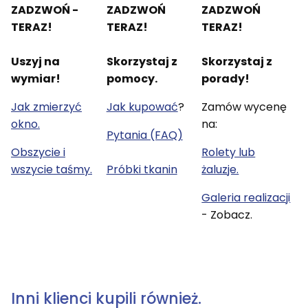
ZADZWOŃ -
ZADZWOŃ
ZADZWOŃ
TERAZ!
TERAZ!
TERAZ!
Uszyj na
Skorzystaj z
Skorzystaj z
wymiar!
pomocy.
porady!
Jak zmierzyć
Jak kupować
?
Zamów wycenę
okno.
na:
Pytania (FAQ)
Obszycie i
Rolety lub
wszycie taśmy.
Próbki tkanin
żaluzje.
Galeria realizacji
- Zobacz.
Inni klienci kupili również.