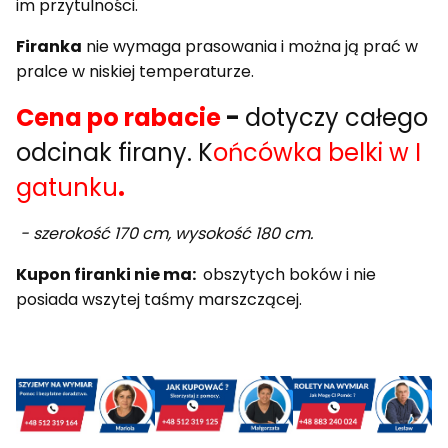
im przytulności.
Firanka
nie wymaga prasowania i można ją prać w
pralce w niskiej temperaturze.
Cena po rabacie
-
dotyczy całego
odcinak firany. K
ońcówka belki w I
gatunku
.
- szerokość 170 cm, wysokość 180 cm.
Kupon firanki nie ma:
obszytych boków i nie
posiada wszytej taśmy marszczącej.