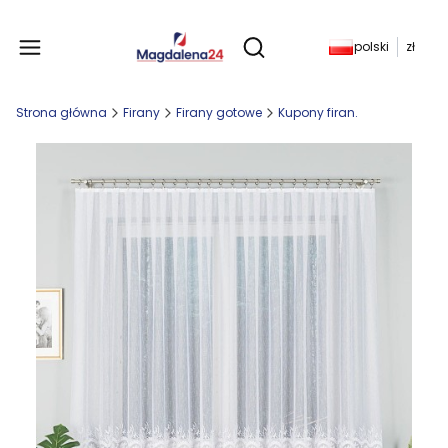
Produkty w koszyku: 
polski
zł
Otwórz wyszukiwarkę
Strona główna
Firany
Firany gotowe
Kupony firan.