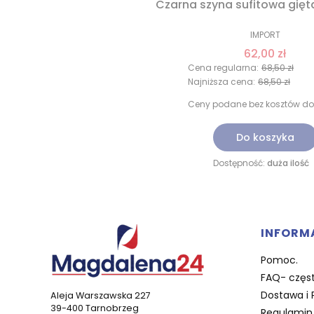
Czarna szyna sufitowa gięt
IMPORT
62,00 zł
Cena regularna:
68,50 zł
Najniższa cena:
68,50 zł
Ceny podane bez kosztów do
Do koszyka
Dostępność:
duża ilość
Linki 
INFORM
Pomoc.
FAQ- częst
Dostawa i 
Aleja Warszawska 227
39-400 Tarnobrzeg
Regulamin 