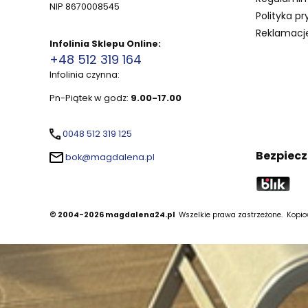
NIP 8670008545
Polityka pr
Reklamacje
Infolinia Sklepu Online:
+48 512 319 164
Infolinia czynna:
Pn-Piątek w godz:
9.00-17.00
0048 512 319 125
Bezpiecz
bok@magdalena.pl
© 2004-2026 magdalena24.pl
Wszelkie prawa zastrzeżone.
Kopiow