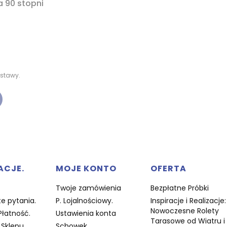
a 90 stopni
stawy.
w stopce
ACJE.
MOJE KONTO
OFERTA
Twoje zamówienia
Bezpłatne Próbki
e pytania.
P. Lojalnościowy.
Inspiracje i Realizacje:
Nowoczesne Rolety
Płatność.
Ustawienia konta
Tarasowe od Wiatru i
Sklepu.
Schowek