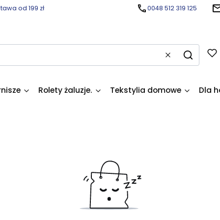
awa od 199 zł
0048 512 319 125
Wyczyść
Szukaj
rnisze
Rolety żaluzje.
Tekstylia domowe
Dla h