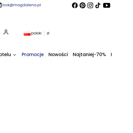
bok@magdalena.pl
Produkty w koszyku: 0. Zobacz szczegóły
polski
zł
otelu
Promocje
Nowości
Najtaniej-70%
Kupony fi