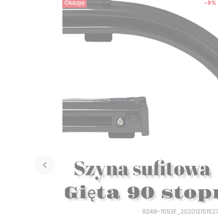
Okazja
-9%
9248-1553F_20201215152