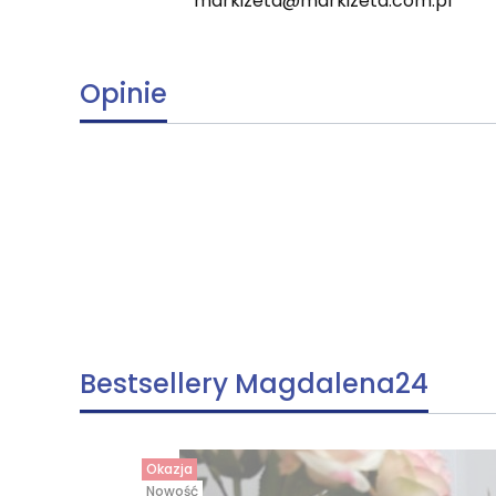
markizeta@markizeta.com.pl
Opinie
Bestsellery Magdalena24
Okazja
Nowość