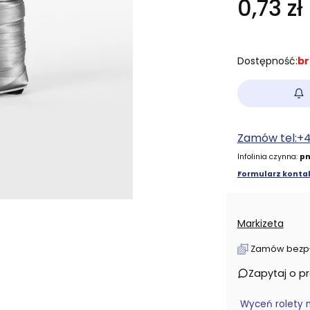
0,73 zł
Dostępność:
br
Zamów tel:+
Infolinia czynna:
pn
Formularz kontak
Markizeta
Zamów bezpłat
Zapytaj o p
Wyceń rolety 