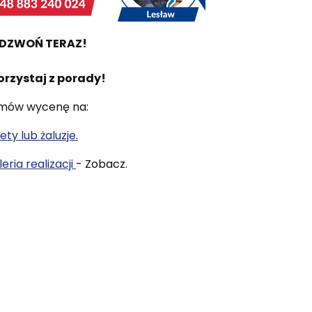
DZWOŃ TERAZ!
orzystaj z porady!
mów wycenę na:
ety lub żaluzje.
eria realizacji
- Zobacz.