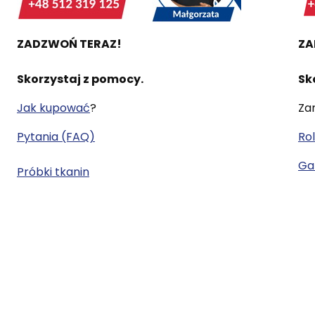
ZADZWOŃ TERAZ!
ZA
Skorzystaj z pomocy.
Sk
Jak kupować
?
Za
Pytania (FAQ)
Rol
Gal
Próbki tkanin