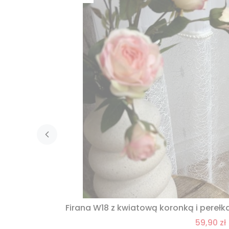
Firana W18 z kwiatową koronką i pereł
59,90 zł