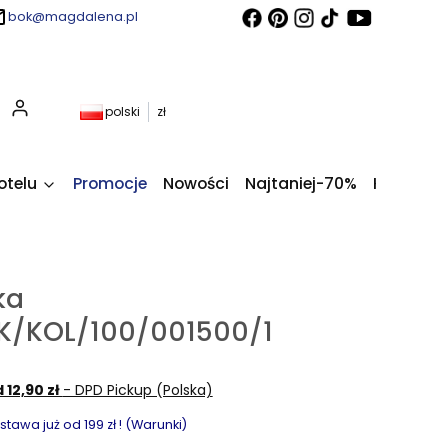
bok@magdalena.pl
Produkty w koszyku: 0. Zobacz szczegóły
polski
zł
otelu
Promocje
Nowości
Najtaniej-70%
Kupony fi
ka
/KOL/100/001500/1
 12,90 zł
- DPD Pickup (Polska)
awa już od 199 zł ! (Warunki)