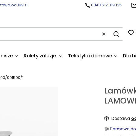
awa od 199 zł
0048 512 319 125
Wyczyść
Szukaj
rnisze
Rolety żaluzje.
Tekstylia domowe
Dla h
00/001500/1
Lamów
LAMOWK
Dostawa
od
Darmowa dost