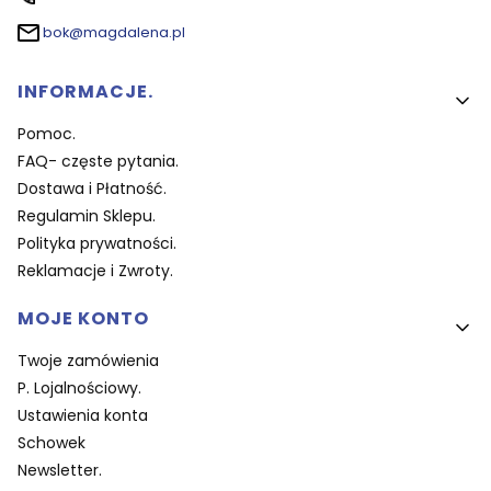
bok@magdalena.pl
Linki w stopce
INFORMACJE.
Pomoc.
FAQ- częste pytania.
Dostawa i Płatność.
Regulamin Sklepu.
Polityka prywatności.
Reklamacje i Zwroty.
MOJE KONTO
Twoje zamówienia
P. Lojalnościowy.
Ustawienia konta
Schowek
Newsletter.