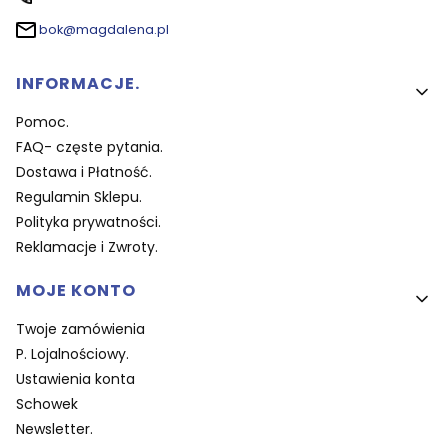
bok@magdalena.pl
Linki w stopce
INFORMACJE.
Pomoc.
FAQ- częste pytania.
Dostawa i Płatność.
Regulamin Sklepu.
Polityka prywatności.
Reklamacje i Zwroty.
MOJE KONTO
Twoje zamówienia
P. Lojalnościowy.
Ustawienia konta
Schowek
Newsletter.