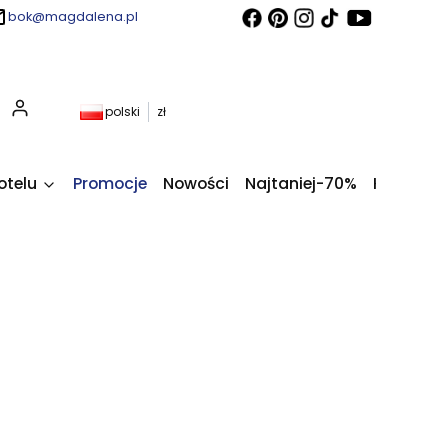
bok@magdalena.pl
Produkty w koszyku: 0. Zobacz szczegóły
polski
zł
otelu
Promocje
Nowości
Najtaniej-70%
Kupony fi