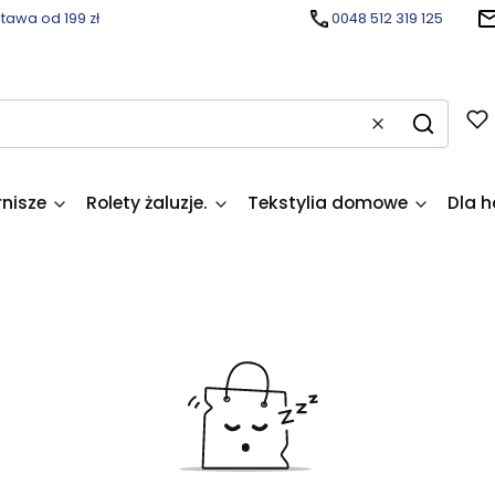
awa od 199 zł
0048 512 319 125
Wyczyść
Szukaj
rnisze
Rolety żaluzje.
Tekstylia domowe
Dla h