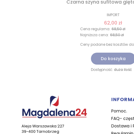
Czarna szyna sufitowa gięt
IMPORT
62,00 zł
Cena regularna:
68,50 zł
Najniższa cena:
68,50 zł
Ceny podane bez kosztów do
Do koszyka
Dostępność:
duża ilość
Linki 
INFORM
Pomoc.
FAQ- częst
Dostawa i 
Aleja Warszawska 227
39-400 Tarnobrzeg
Regulamin 