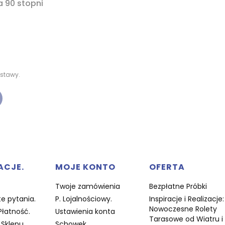
a 90 stopni
stawy.
w stopce
ACJE.
MOJE KONTO
OFERTA
Twoje zamówienia
Bezpłatne Próbki
e pytania.
P. Lojalnościowy.
Inspiracje i Realizacje:
Nowoczesne Rolety
Płatność.
Ustawienia konta
Tarasowe od Wiatru i
Sklepu.
Schowek