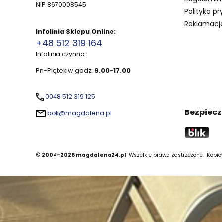
NIP 8670008545
Polityka pr
Reklamacje
Infolinia Sklepu Online:
+48 512 319 164
Infolinia czynna:
Pn-Piątek w godz:
9.00-17.00
0048 512 319 125
Bezpiecz
bok@magdalena.pl
© 2004-2026 magdalena24.pl
Wszelkie prawa zastrzeżone.
Kopiow