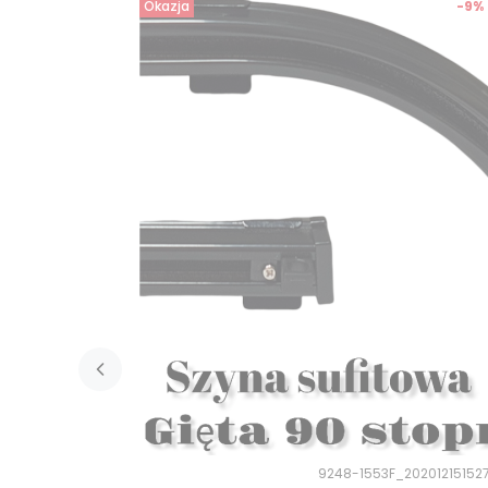
Okazja
-9%
9248-1553F_20201215152