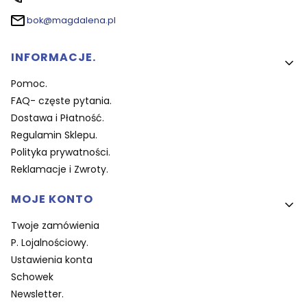
bok@magdalena.pl
Linki w stopce
INFORMACJE.
Pomoc.
FAQ- częste pytania.
Dostawa i Płatność.
Regulamin Sklepu.
Polityka prywatności.
Reklamacje i Zwroty.
MOJE KONTO
Twoje zamówienia
P. Lojalnościowy.
Ustawienia konta
Schowek
Newsletter.