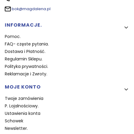
bok@magdalena.pl
Linki w stopce
INFORMACJE.
Pomoc.
FAQ- częste pytania.
Dostawa i Płatność.
Regulamin Sklepu.
Polityka prywatności.
Reklamacje i Zwroty.
MOJE KONTO
Twoje zamówienia
P. Lojalnościowy.
Ustawienia konta
Schowek
Newsletter.