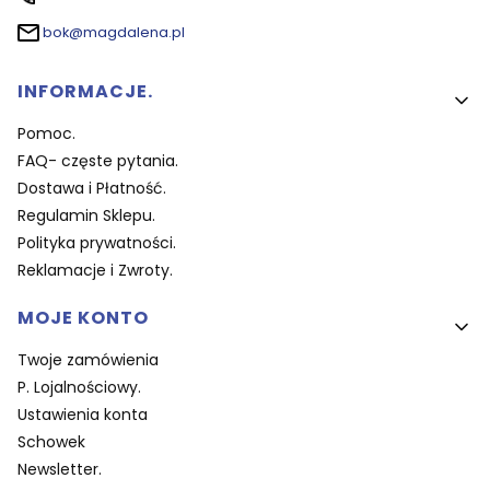
bok@magdalena.pl
Linki w stopce
INFORMACJE.
Pomoc.
FAQ- częste pytania.
Dostawa i Płatność.
Regulamin Sklepu.
Polityka prywatności.
Reklamacje i Zwroty.
MOJE KONTO
Twoje zamówienia
P. Lojalnościowy.
Ustawienia konta
Schowek
Newsletter.