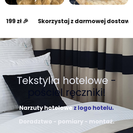
Skorzystaj z darmowej dostawy od 199 zł 
Tekstylia hotelowe
-
pościel ręczniki!
Narzuty hotelowe
z logo hotelu.
Doradztwo - pomiary - montaż.