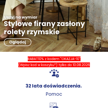
Uszyj na wymiar
Stylowe firany zasłony
rolety rzymskie
Oglądaj
RABAT10% z kodem "OKAZJA-10"
(Wpisz kod w koszyku*) tylko do 10.08
.2026
32 lata doświadczenia.
Pomoc