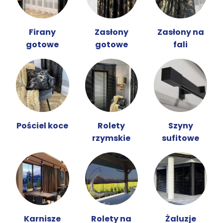
Firany
Zasłony
Zasłony na
gotowe
gotowe
fali
Pościel koce
Rolety
Szyny
rzymskie
sufitowe
Karnisze
Rolety na
Żaluzje