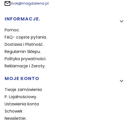
bok@magdalena.pl
Linki w stopce
INFORMACJE.
Pomoc.
FAQ- częste pytania.
Dostawa i Płatność.
Regulamin Sklepu.
Polityka prywatności.
Reklamacje i Zwroty.
MOJE KONTO
Twoje zamówienia
P. Lojalnościowy.
Ustawienia konta
Schowek
Newsletter.