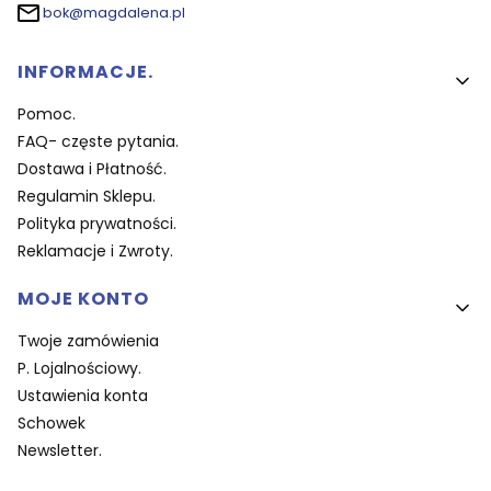
bok@magdalena.pl
Linki w stopce
INFORMACJE.
Pomoc.
FAQ- częste pytania.
Dostawa i Płatność.
Regulamin Sklepu.
Polityka prywatności.
Reklamacje i Zwroty.
MOJE KONTO
Twoje zamówienia
P. Lojalnościowy.
Ustawienia konta
Schowek
Newsletter.