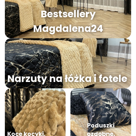
Bestsellery
Magdalena24
Narzuty na łóżka i fotele
Poduszki
Koce kocyki.
ozdobne.