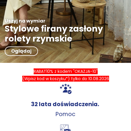
Uszyj na wymiar
Stylowe firany zasłony
rolety rzymskie
Oglądaj
RABAT10% z kodem "OKAZJA-10"
(Wpisz kod w koszyku*) tylko do 10.08
.2026
32 lata doświadczenia.
Pomoc