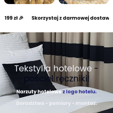
Skorzystaj z darmowej dostawy od 199 zł 🎉
Tekstylia hotelowe
-
pościel ręczniki!
Narzuty hotelowe
z logo hotelu.
Doradztwo - pomiary - montaż.