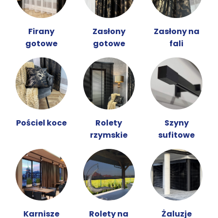
Firany
Zasłony
Zasłony na
gotowe
gotowe
fali
Pościel koce
Rolety
Szyny
rzymskie
sufitowe
Karnisze
Rolety na
Żaluzje