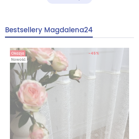
Bestsellery Magdalena24
Okazja
-45%
Nowość