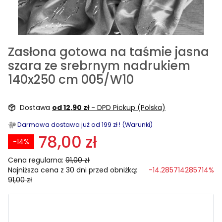
Zasłona gotowa na taśmie jasna
szara ze srebrnym nadrukiem
140x250 cm 005/W10
Dostawa
od 12,90 zł
- DPD Pickup (Polska)
Darmowa dostawa już od 199 zł ! (Warunki)
78,00 zł
-14%
Cena regularna:
91,00 zł
Najniższa cena z 30 dni przed obniżką:
-14.285714285714%
91,00 zł
Wybierz rozmiar:
Poszczególne warianty mogą różnić się ceną