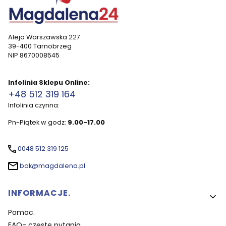
Aleja Warszawska 227
39-400 Tarnobrzeg
NIP 8670008545
Infolinia Sklepu Online:
+48 512 319 164
Infolinia czynna:
Pn-Piątek w godz:
9.00-17.00
0048 512 319 125
bok@magdalena.pl
Linki w stopce
INFORMACJE.
Pomoc.
FAQ- częste pytania.