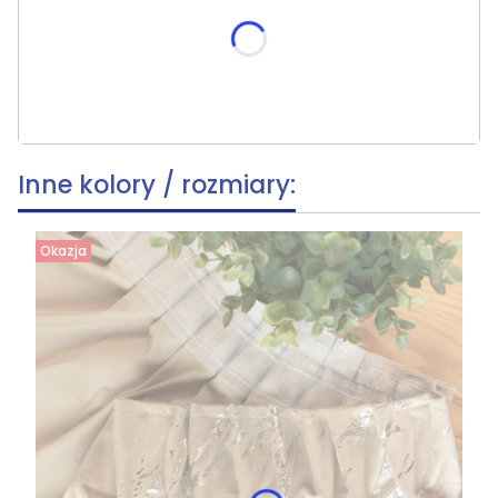
skracania, wymiar po skróceniu [cm]
(+19,90 zł)
Opcjonalne
Inne kolory / rozmiary:
Okazja