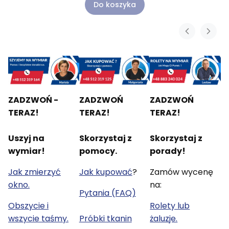
Do koszyka
ZADZWOŃ -
ZADZWOŃ
ZADZWOŃ
TERAZ!
TERAZ!
TERAZ!
Uszyj na
Skorzystaj z
Skorzystaj z
wymiar!
pomocy.
porady!
Jak zmierzyć
Jak kupować
?
Zamów wycenę
okno.
na:
Pytania (FAQ)
Obszycie i
Rolety lub
wszycie taśmy.
Próbki tkanin
żaluzje.