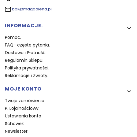
bok@magdalena.pl
Linki w stopce
INFORMACJE.
Pomoc.
FAQ- częste pytania.
Dostawa i Płatność.
Regulamin Sklepu.
Polityka prywatności.
Reklamacje i Zwroty.
MOJE KONTO
Twoje zamówienia
P. Lojalnościowy.
Ustawienia konta
Schowek
Newsletter.