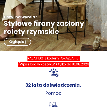
Uszyj na wymiar
Stylowe firany zasłony
rolety rzymskie
Oglądaj
RABAT10% z kodem "OKAZJA-10"
(Wpisz kod w koszyku*) tylko do 10.08
.2026
32 lata doświadczenia.
Pomoc