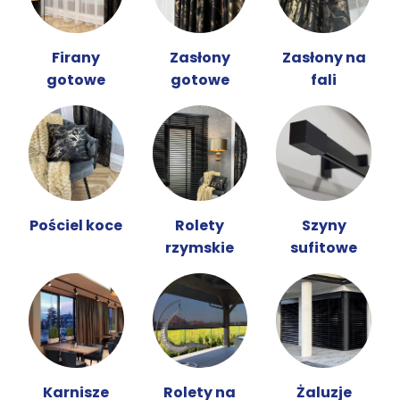
Firany
Zasłony
Zasłony na
gotowe
gotowe
fali
Pościel koce
Rolety
Szyny
rzymskie
sufitowe
Karnisze
Rolety na
Żaluzje