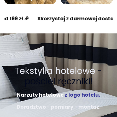
Skorzystaj z darmowej dostawy od 199 zł 🎉
Tekstylia hotelowe
-
pościel ręczniki!
Narzuty hotelowe
z logo hotelu.
Doradztwo - pomiary - montaż.