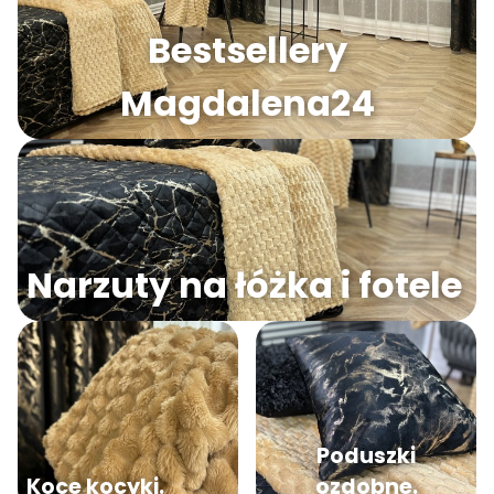
Bestsellery
Magdalena24
Narzuty na łóżka i fotele
Poduszki
Koce kocyki.
ozdobne.