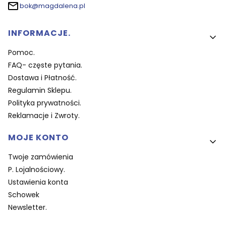
bok@magdalena.pl
Linki w stopce
INFORMACJE.
Pomoc.
FAQ- częste pytania.
Dostawa i Płatność.
Regulamin Sklepu.
Polityka prywatności.
Reklamacje i Zwroty.
MOJE KONTO
Twoje zamówienia
P. Lojalnościowy.
Ustawienia konta
Schowek
Newsletter.