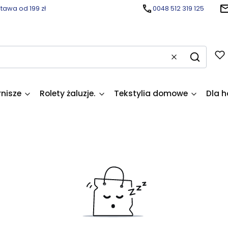
awa od 199 zł
0048 512 319 125
Wyczyść
Szukaj
rnisze
Rolety żaluzje.
Tekstylia domowe
Dla h