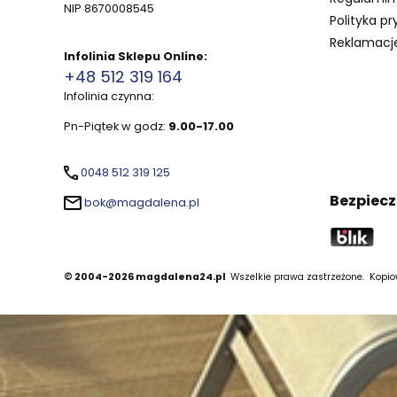
NIP 8670008545
Polityka pr
Reklamacje
Infolinia Sklepu Online:
+48 512 319 164
Infolinia czynna:
Pn-Piątek w godz:
9.00-17.00
0048 512 319 125
Bezpiecz
bok@magdalena.pl
© 2004-2026 magdalena24.pl
Wszelkie prawa zastrzeżone.
Kopiow