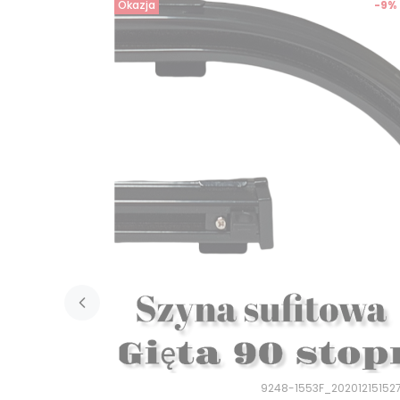
Okazja
-9%
9248-1553F_20201215152