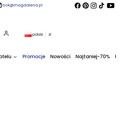
bok@magdalena.pl
Produkty w koszyku: 0. Zobacz szczegóły
polski
zł
otelu
Promocje
Nowości
Najtaniej-70%
Kupony fi