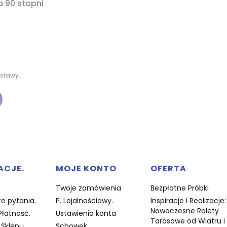
a 90 stopni
stawy.
w stopce
ACJE.
MOJE KONTO
OFERTA
Twoje zamówienia
Bezpłatne Próbki
e pytania.
P. Lojalnościowy.
Inspiracje i Realizacje:
Nowoczesne Rolety
Płatność.
Ustawienia konta
Tarasowe od Wiatru i
Sklepu.
Schowek