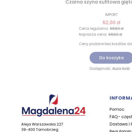
Czarna szyna sufitowa gięt
IMPORT
62,00 zł
Cena regularna:
68,50 zł
Najniższa cena:
68,50 zł
Ceny podane bez kosztów do
Do koszyka
Dostępność:
duża ilość
Linki 
INFORM
Pomoc.
FAQ- częst
Dostawa i 
Aleja Warszawska 227
39-400 Tarnobrzeg
Regulamin 