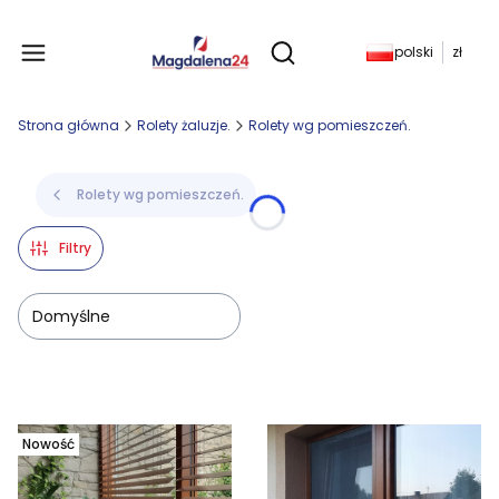
Produkty w koszyku: 
polski
zł
Otwórz wyszukiwarkę
Strona główna
Rolety żaluzje.
Rolety wg pomieszczeń.
Rolety wg pomieszczeń.
Filtry
Domyślne
Lista produktów
Nowość