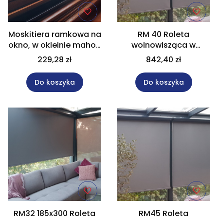
Moskitiera ramkowa na
RM 40 Roleta
okno, w okleinie mahoń
wolnowisząca w
rozm. 722x1273 mm MR
kasecie rozm. 169x180
229,28 zł
842,40 zł
WYPRZEDAŻ
cm
Do koszyka
Do koszyka
RM32 185x300 Roleta
RM45 Roleta