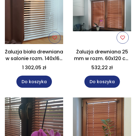
Żaluzja biała drewniana
Żaluzja drewniana 25
w salonie rozm. 140x160
mm w rozm. 60x120 cm
cm NATURAL 50mm Na
z kolekcji "Modern" Na
1 302,05 zł
532,22 zł
wymiar
wymiar
Do koszyka
Do koszyka