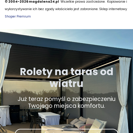
© 2004-2026 magdalena24.pl
Wszelkie prawa zastrzeżone.
Kopiowanie i
wykorzystywanie ich bez zgody właściciela jest zabronione. Sklep internetowy
Shoper Premium
Rolety na taras od
wiatru
Już teraz pomyśl o zabezpieczeniu
Twojego miejsca komfortu.