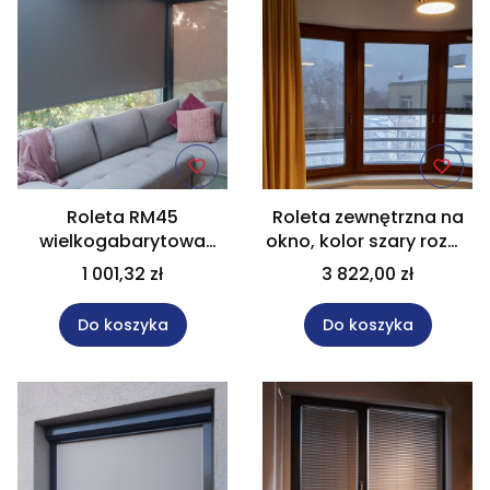
Roleta RM45
Roleta zewnętrzna na
wielkogabarytowa
okno, kolor szary rozm.
150x220 cm w kolorze
100x180 cm Screen ZIP
1 001,32 zł
3 822,00 zł
"antracyt"
Do koszyka
Do koszyka