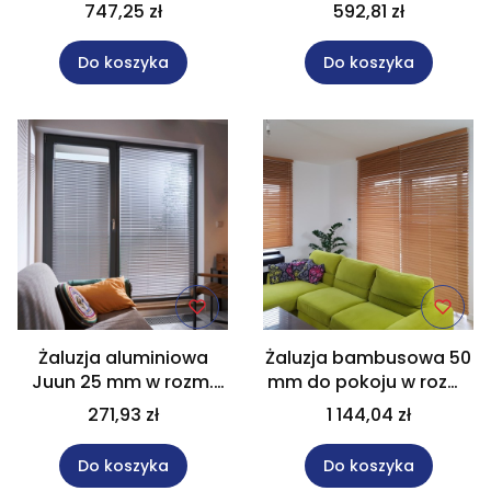
wersji perforowanej
systemem
747,25 zł
592,81 zł
MONOCOMMANDO
Do koszyka
Do koszyka
Żaluzja aluminiowa
Żaluzja bambusowa 50
Juun 25 mm w rozm.
mm do pokoju w rozm.
60x180 cm
110 x 260 cm, Na wymiar
271,93 zł
1 144,04 zł
Do koszyka
Do koszyka