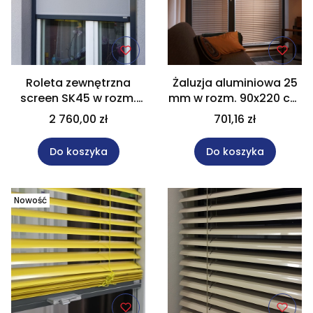
Roleta zewnętrzna
Żaluzja aluminiowa 25
screen SK45 w rozm.
mm w rozm. 90x220 cm
120x140 cm napęd
JUUN
2 760,00 zł
701,16 zł
elektryczny
Do koszyka
Do koszyka
Nowość