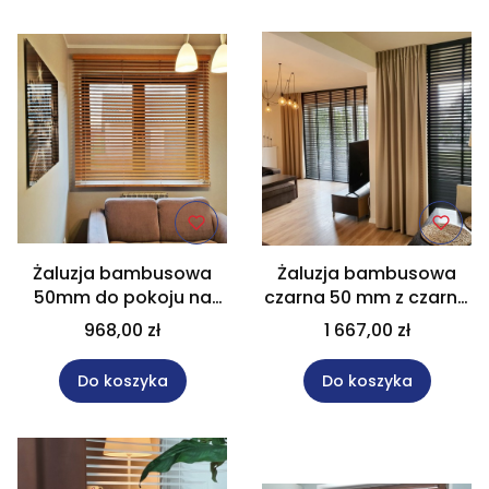
Żaluzja bambusowa
Żaluzja bambusowa
50mm do pokoju na
czarna 50 mm z czarną
wymiar 150x140 cm
tasiemką rozm.
968,00 zł
1 667,00 zł
200x240 cm.
Do koszyka
Do koszyka