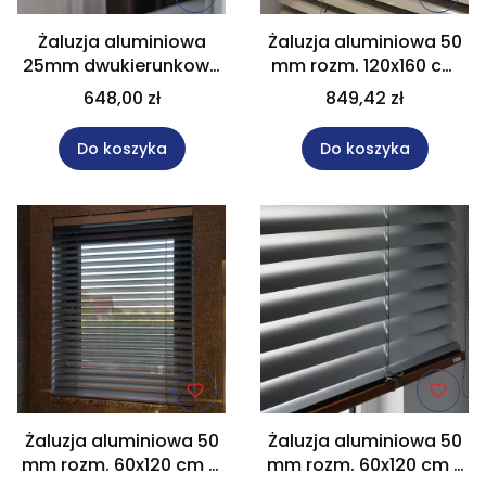
Żaluzja aluminiowa
Żaluzja aluminiowa 50
25mm dwukierunkowa
mm rozm. 120x160 cm
40x70 cm LUNA
ze sterowaniem
648,00 zł
849,42 zł
taśmowym lub
sznurkowym
Do koszyka
Do koszyka
Żaluzja aluminiowa 50
Żaluzja aluminiowa 50
mm rozm. 60x120 cm w
mm rozm. 60x120 cm z