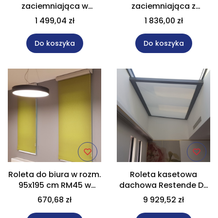
zaciemniająca w
zaciemniająca z
kasecie z napędem
napędem bateryjnym
1 499,04 zł
1 836,00 zł
bateryjnym kolor szary
w rozm. 267x129 cm
kolor grafit
Do koszyka
Do koszyka
Roleta do biura w rozm.
Roleta kasetowa
95x195 cm RM45 w
dachowa Restende DR
kolorze zielonym
1402 w rozm. 170x210
670,68 zł
9 929,52 zł
cm