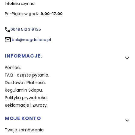
Infolinia czynna:
Pn-Piątek w godz:
9.00-17.00
0048 512 319 125
bok@magdalena.pl
Linki w stopce
INFORMACJE.
Pomoc.
FAQ- częste pytania.
Dostawa i Płatność.
Regulamin Sklepu.
Polityka prywatności.
Reklamacje i Zwroty.
MOJE KONTO
Twoje zamówienia