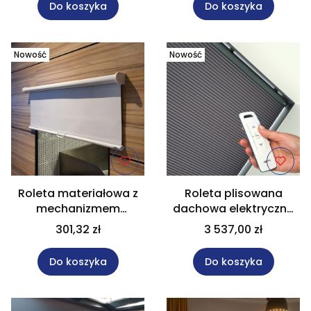
Do koszyka
Do koszyka
Nowość
Nowość
Roleta materiałowa z
Roleta plisowana
mechanizmem
dachowa elektryczna
sprężynowym w rozm.
na wymiar rozm.
301,32 zł
3 537,00 zł
80x90 cm RM32
100x160 cm PLE12
Do koszyka
Do koszyka