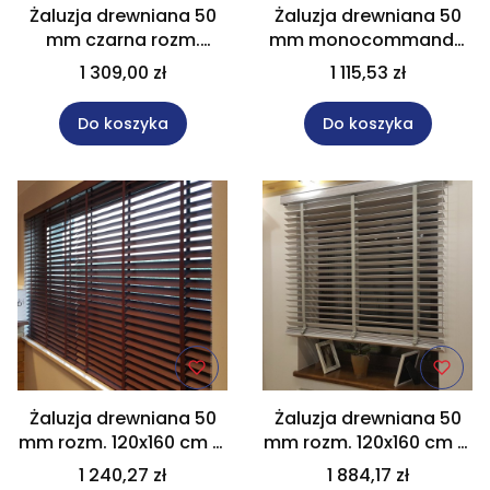
Żaluzja drewniana 50
Żaluzja drewniana 50
mm czarna rozm.
mm monocommando
140x220 cm.
rozm. 120x160 cm w
1 309,00 zł
1 115,53 zł
kolorze białym z
kolekcji "Modern" Na
Do koszyka
Do koszyka
wymiar
Żaluzja drewniana 50
Żaluzja drewniana 50
mm rozm. 120x160 cm w
mm rozm. 120x160 cm w
kolorze brązowym. Na
kolorze szarym z
1 240,27 zł
1 884,17 zł