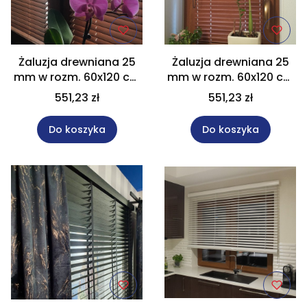
Żaluzja drewniana 25
Żaluzja drewniana 25
mm w rozm. 60x120 cm
mm w rozm. 60x120 cm
z kolekcji "Natural" Na
z kolekcji "Natural" Na
551,23 zł
551,23 zł
wymiar
wymiar
Do koszyka
Do koszyka