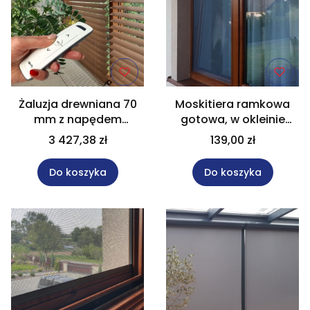
Żaluzja drewniana 70
Moskitiera ramkowa
mm z napędem
gotowa, w okleinie
bateryjnym w rozm.
złoty dąb rozm. 70x120
3 427,38 zł
139,00 zł
130x230 cm Na wymiar
cm
Do koszyka
Do koszyka