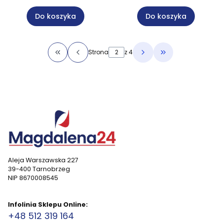
wymiar
kolekcji "Unique" Na
wymiar
Do koszyka
Do koszyka
Strona
z 4
Wróć do pierwszej strony z produktami
Przejdź do ostat
Aleja Warszawska 227
39-400 Tarnobrzeg
NIP 8670008545
Infolinia Sklepu Online:
+48 512 319 164