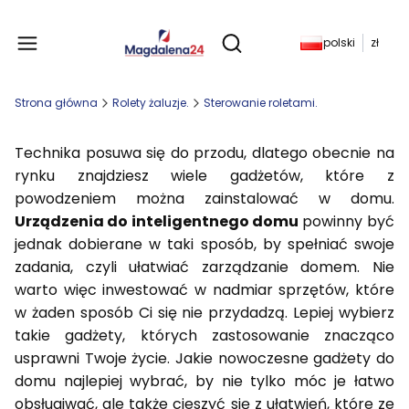
Produkty w koszyku: 
polski
zł
Otwórz wyszukiwarkę
Strona główna
Rolety żaluzje.
Sterowanie roletami.
Technika posuwa się do przodu, dlatego obecnie na
rynku znajdziesz wiele gadżetów, które z
powodzeniem można zainstalować w domu.
Urządzenia do inteligentnego domu
powinny być
jednak dobierane w taki sposób, by spełniać swoje
zadania, czyli ułatwiać zarządzanie domem. Nie
warto więc inwestować w nadmiar sprzętów, które
w żaden sposób Ci się nie przydadzą. Lepiej wybierz
takie gadżety, których zastosowanie znacząco
usprawni Twoje życie. Jakie nowoczesne gadżety do
domu najlepiej wybrać, by nie tylko móc je łatwo
obsługiwać, ale także cieszyć się z ułatwień, które ze