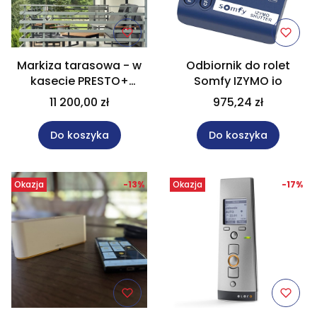
Markiza tarasowa - w
Odbiornik do rolet
kasecie PRESTO+
Somfy IZYMO io
470x250 cm
11 200,00 zł
975,24 zł
Do koszyka
Do koszyka
Okazja
-13%
Okazja
-17%