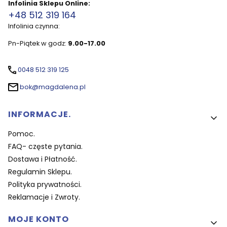
Infolinia Sklepu Online:
+48 512 319 164
Infolinia czynna:
Pn-Piątek w godz:
9.00-17.00
0048 512 319 125
bok@magdalena.pl
Linki w stopce
INFORMACJE.
Pomoc.
FAQ- częste pytania.
Dostawa i Płatność.
Regulamin Sklepu.
Polityka prywatności.
Reklamacje i Zwroty.
MOJE KONTO