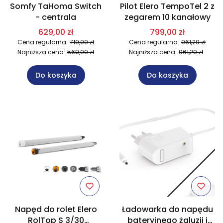
Somfy TaHoma Switch
Pilot Elero TempoTel 2 z
- centrala
zegarem 10 kanałowy
629,00 zł
799,00 zł
Cena regularna:
719,00 zł
Cena regularna:
961,20 zł
Najniższa cena:
569,00 zł
Najniższa cena:
961,20 zł
Do koszyka
Do koszyka
Napęd do rolet Elero
Ładowarka do napędu
RolTop S 3/30
bateryjnego żaluzji i