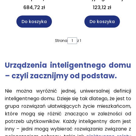
przewodowy 230V
rolet
684,72 zł
123,12 zł
Do koszyka
Do koszyka
Strona
z 1
Urządzenia inteligentnego domu
– czyli zacznijmy od podstaw.
Nie można wyróżnić jednej, uniwersalnej definicji
inteligentnego domu. Dzieje się tak dlatego, że jest to
grupa rozwiązań ułatwiających życie mieszkańcom,
które mogą się różnić znacząco w zależności od
potrzeb użytkowników. Każdy inteligentny dom jest
inny – jedni mogą wybierać rozwiązania związane z