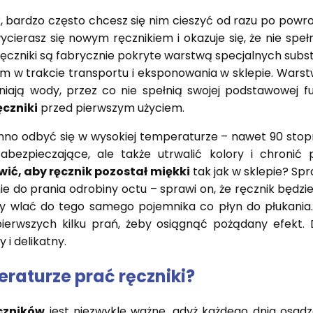
, bardzo często chcesz się nim cieszyć od razu po powro
wycierasz się nowym ręcznikiem i okazuje się, że nie spe
 ręczniki są fabrycznie pokryte warstwą specjalnych substa
m w trakcie transportu i eksponowania w sklepie. Wars
aniają wody, przez co nie spełnią swojej podstawowej f
ęczniki
przed pierwszym użyciem.
nno odbyć się w wysokiej temperaturze – nawet 90 stopni.
abezpieczające, ale także utrwalić kolory i chronić
wić, aby ręcznik pozostał miękki
tak jak w sklepie? 
e do prania odrobiny octu – sprawi on, że ręcznik będzie
y wlać do tego samego pojemnika co płyn do płukania.
pierwszych kilku prań, żeby osiągnąć pożądany efekt. 
 i delikatny.
eraturze prać ręczniki?
czników
jest niezwykle ważne, gdyż każdego dnia osad