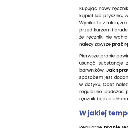
Kupując nowy ręcznik
kąpiel lub prysznic, 
Wynika to z faktu, że
przed kurzem i brude
że ręczniki nie wchł
należy zawsze
prać r
Pierwsze pranie powi
usunąć substancje z
barwników.
Jak spra
sposobem jest dodani
w dotyku. Ocet należ
regularnie podczas 
ręcznik będzie chłonny
W jakiej temp
Regularne
pranie rę