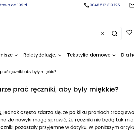
awa od 199 zł
0048 512 319 125
Wyczyść
Szukaj
rnisze
Rolety żaluzje.
Tekstylia domowe
Dla h
prać ręczniki, aby były miękkie?
rze prać ręczniki, aby były miękkie?
 jednak często zdarza się, że po kilku praniach tracą sw
ne złe nawyki mogą sprawić, że ręczniki nie będą tak mię
ręczniki pozostały przyjemne w dotyku. W poniższym arty