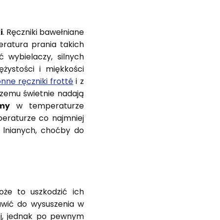
i
. Ręczniki bawełniane
ratura prania takich
 wybielaczy, silnych
żystości i miękkości
nne ręczniki frotté
i z
i czemu świetnie nadają
my
w temperaturze
peraturze co najmniej
 lnianych, choćby do
że to uszkodzić ich
tawić do wysuszenia w
ej, jednak po pewnym