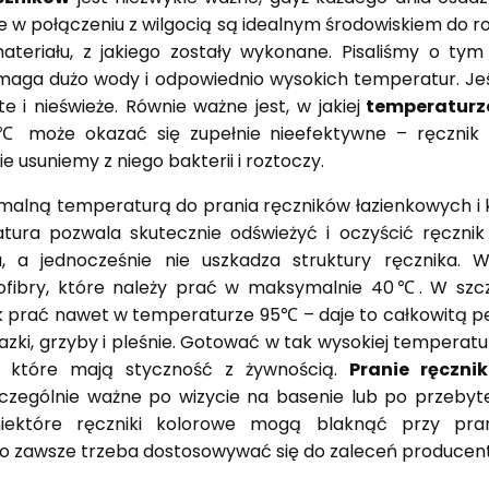
re w połączeniu z wilgocią są idealnym środowiskiem do ro
materiału, z jakiego zostały wykonane. Pisaliśmy o ty
ymaga dużo wody i odpowiednio wysokich temperatur. Jeśl
e i nieświeże. Równie ważne jest, w jakiej
temperaturze 
 może okazać się zupełnie nieefektywne – ręcznik 
e usuniemy z niego bakterii i roztoczy.
tymalną temperaturą do prania ręczników łazienkowych i
ura pozwala skutecznie odświeżyć i oczyścić ręcznik
a, a jednocześnie nie uszkadza struktury ręcznika. W
fibry, które należy prać w maksymalnie 40℃. W szc
k prać nawet w temperaturze 95℃ – daje to całkowitą p
razki, grzyby i pleśnie. Gotować w tak wysokiej temperatu
, które mają styczność z żywnością.
Pranie ręczni
czególnie ważne po wizycie na basenie lub po przebyt
niektóre ręczniki kolorowe mogą blaknąć przy pra
go zawsze trzeba dostosowywać się do zaleceń producen