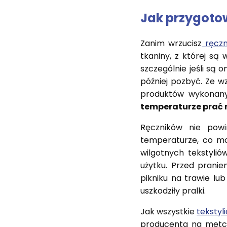
Jak przygotow
Zanim wrzucisz
ręczn
tkaniny, z której są
szczególnie jeśli są
później pozbyć. Ze w
produktów wykonanyc
temperaturze prać r
Ręczników nie pow
temperaturze, co mo
wilgotnych tekstylió
użytku. Przed pranie
pikniku na trawie lub
uszkodziły pralki.
Jak wszystkie
teksty
producenta na metce,