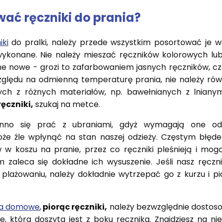
ać ręczniki do prania?
iki
do pralki, należy przede wszystkim posortować je we
 wykonane. Nie należy mieszać ręczników kolorowych lu
 one nowe - grozi to zafarbowaniem jasnych ręczników, cz
zględu na odmienną temperaturę prania, nie należy ró
h z różnych materiałów, np. bawełnianych z lnianymi. 
ęczniki,
szukaj na metce.
inno się prać z ubraniami, gdyż wymagają one odś
że źle wpłynąć na stan naszej odzieży. Częstym błęde
w w koszu na pranie, przez co ręczniki pleśnieją i mo
m zaleca się dokładne ich wysuszenie. Jeśli nasz ręczni
 plażowaniu, należy dokładnie wytrzepać go z kurzu i pi
lia domowe
,
piorąc ręczniki,
należy bezwzględnie dostoso
 która doszyta jest z boku ręcznika. Znajdziesz na niej