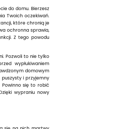
cie do domu. Bierzesz
łnia Twoich oczekiwań.
ncji, które chronią je
twa ochronna sprawia,
unkcji. Z tego powodu
 Pozwoli to nie tylko
 przed wypłukiwaniem
Sprawdzonym domowym
 puszysty i przyjemny
 Powinno się to robić
Dzięki wypraniu nowy
za się na nich martwy