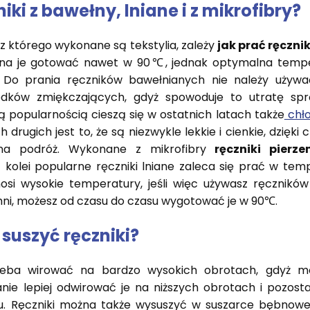
iki z bawełny, lniane i z mikrofibry?
 z którego wykonane są tekstylia, zależy
jak prać ręcznik
na je gotować nawet w 90℃, jednak optymalna tempe
o prania ręczników bawełnianych nie należy używać
dków zmiękczających, gdyż spowoduje to utratę sprę
ą popularnością cieszą się w ostatnich latach także
chło
h drugich jest to, że są niezwykle lekkie i cienkie, dzięk
na podróż. Wykonane z mikrofibry
ręczniki pierze
olei popularne ręczniki lniane zaleca się prać w tem
si wysokie temperatury, jeśli więc używasz ręczników
hni, możesz od czasu do czasu wygotować je w 90℃.
 suszyć ręczniki?
zeba wirować na bardzo wysokich obrotach, gdyż mo
nie lepiej odwirować je na niższych obrotach i pozos
. Ręczniki można także wysuszyć w suszarce bębnow