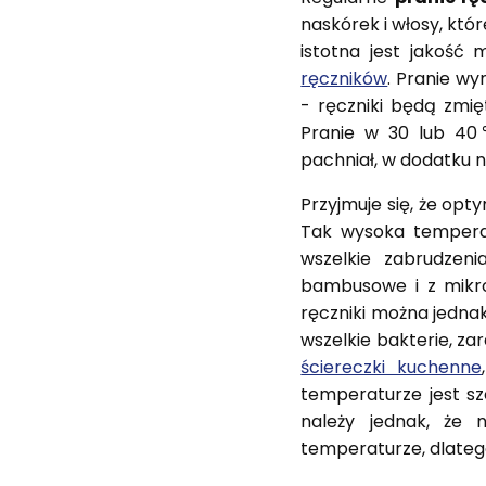
naskórek i włosy, któ
istotna jest jakość 
ręczników
. Pranie w
- ręczniki będą zmięt
Pranie w 30 lub 40℃
pachniał, w dodatku ni
Przyjmuje się, że op
Tak wysoka temperat
wszelkie zabrudzeni
bambusowe i z mikro
ręczniki można jedna
wszelkie bakterie, za
ściereczki kuchenne
temperaturze jest sz
należy jednak, że 
temperaturze, dlate