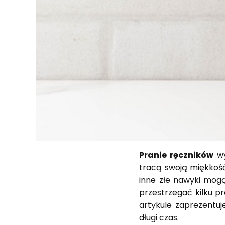
Pranie ręczników
wy
tracą swoją miękkość
inne złe nawyki mogą
przestrzegać kilku p
artykule zaprezentu
długi czas.