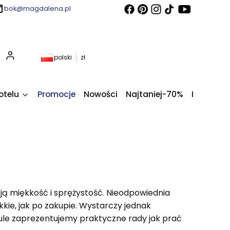
bok@magdalena.pl
Produkty w koszyku: 0. Zobacz szczegóły
polski
zł
otelu
Promocje
Nowości
Najtaniej-70%
Kupony fi
oją miękkość i sprężystość. Nieodpowiednia
kkie, jak po zakupie. Wystarczy jednak
kule zaprezentujemy praktyczne rady jak prać