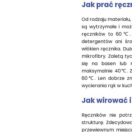
Jak prać ręczn
Od rodzaju materiału,
są wytrzymałe i moż
ręczników to 60℃. D
detergentów ani śro
włókien ręcznika. Duż
mikrofibry. Zaletą tyc
się na basen lub 
maksymalnie 40℃. Z k
60℃. Len dobrze zno
wycierania rąk w kuc
Jak wirować i
Ręczników nie potr
strukturę. Zdecydowa
przewiewnym miejscu