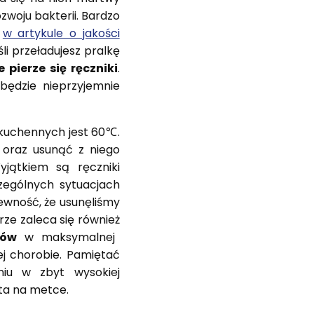
zwoju bakterii. Bardzo
m
w artykule o jakości
i przeładujesz pralkę
pierze się ręczniki
.
będzie nieprzyjemnie
 kuchennych jest 60℃.
 oraz usunąć z niego
yjątkiem są ręczniki
zególnych sytuacjach
ewność, że usunęliśmy
rze zaleca się również
ków
w maksymalnej
ej chorobie. Pamiętać
niu w zbyt wysokiej
ta na metce.