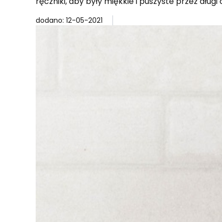
ręczniki, aby były miękkie i puszyste przez długi 
dodano: 12-05-2021