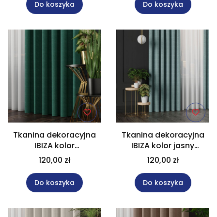
Do koszyka
Do koszyka
Tkanina dekoracyjna
Tkanina dekoracyjna
IBIZA kolor
IBIZA kolor jasny
szmaragdowy
turkusowy wysokość
120,00 zł
120,00 zł
wysokość 300 cm
300 cm 027823
027823
Do koszyka
Do koszyka