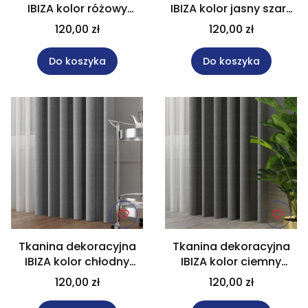
IBIZA kolor różowy
IBIZA kolor jasny szary
wysokość 300 cm
wysokość 300 cm
120,00 zł
120,00 zł
027823
027823
Do koszyka
Do koszyka
Tkanina dekoracyjna
Tkanina dekoracyjna
IBIZA kolor chłodny
IBIZA kolor ciemny
szary wysokość 300 cm
szary wysokość 300 cm
120,00 zł
120,00 zł
027823
027823