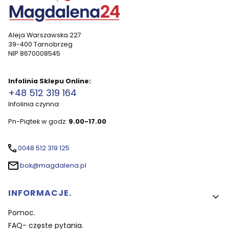
Aleja Warszawska 227
39-400 Tarnobrzeg
NIP 8670008545
Infolinia Sklepu Online:
+48 512 319 164
Infolinia czynna:
Pn-Piątek w godz:
9.00-17.00
0048 512 319 125
bok@magdalena.pl
Linki w stopce
INFORMACJE.
Pomoc.
FAQ- częste pytania.