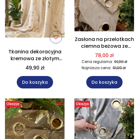
Zasłona na przelotkach
ciemna beżowa ze
Tkanina dekoracyjna
złotym nadrukiem
78,00 zł
kremowa ze złotym
140x250 cm 001/W10
Cena regularna:
91,00 zł
nadrukiem wysokość
49,90 zł
Najniższa cena:
91,00 zł
300 cm MARMA
Do koszyka
Do koszyka
Okazja
-14%
Okazja
-14%