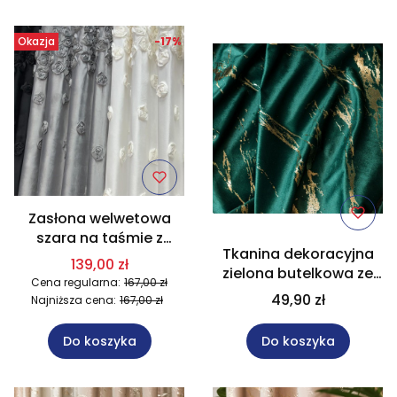
Okazja
-17%
Zasłona welwetowa
szara na taśmie z
Tkanina dekoracyjna
naszytymi różami
139,00 zł
zielona butelkowa ze
140x270 cm AR22
Cena regularna:
167,00 zł
złotym nadrukiem
49,90 zł
Najniższa cena:
167,00 zł
wysokość 300 cm
MARMA
Do koszyka
Do koszyka