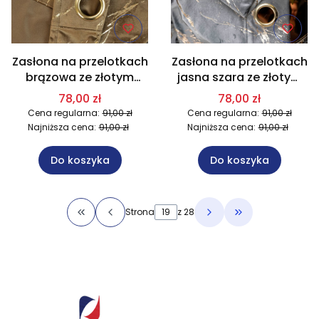
Zasłona na przelotkach
Zasłona na przelotkach
brązowa ze złotym
jasna szara ze złotym
nadrukiem 140x250 cm
nadrukiem 140x250 cm
78,00 zł
78,00 zł
002/W10
005/W10
Cena regularna:
91,00 zł
Cena regularna:
91,00 zł
Najniższa cena:
91,00 zł
Najniższa cena:
91,00 zł
Do koszyka
Do koszyka
Strona
z 28
Wróć do pierwszej strony z produktami
Przejdź do osta