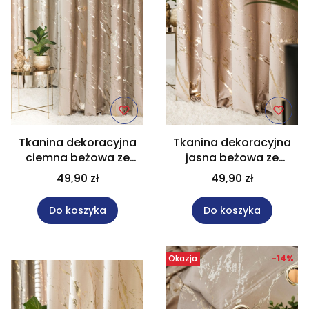
Tkanina dekoracyjna
Tkanina dekoracyjna
ciemna beżowa ze
jasna beżowa ze
złotym nadrukiem
złotym nadrukiem
49,90 zł
49,90 zł
wysokość 300 cm
wysokość 300 cm
MARMA
MARMA
Do koszyka
Do koszyka
Okazja
-14%