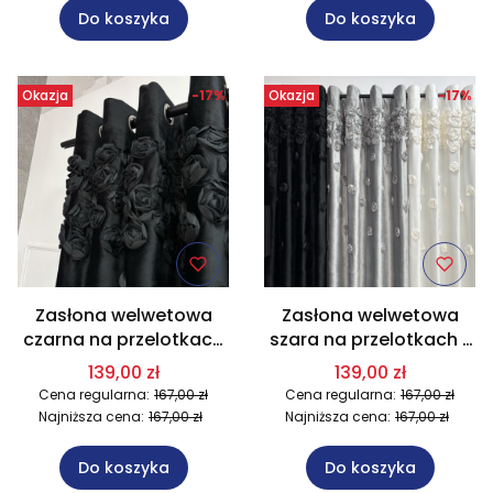
Do koszyka
Do koszyka
Okazja
-17%
Okazja
-17%
Zasłona welwetowa
Zasłona welwetowa
czarna na przelotkach
szara na przelotkach z
z naszytymi różami
naszytymi różami
139,00 zł
139,00 zł
140x250 cm AR22
140x250 cm AR22
Cena regularna:
167,00 zł
Cena regularna:
167,00 zł
Najniższa cena:
167,00 zł
Najniższa cena:
167,00 zł
Do koszyka
Do koszyka