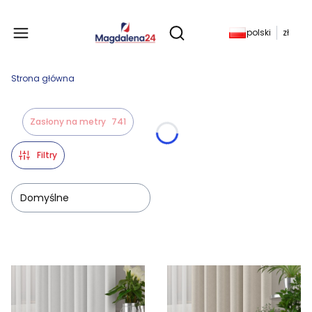
Produkty w koszyku: 
polski
zł
Otwórz wyszukiwarkę
Strona główna
Zasłony na metry
741
Filtry
Domyślne
Lista produktów