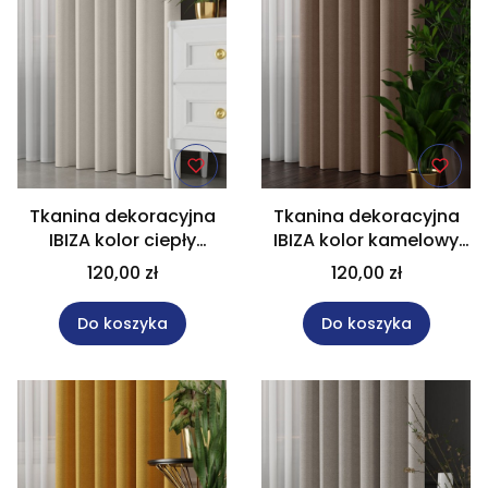
Tkanina dekoracyjna
Tkanina dekoracyjna
IBIZA kolor ciepły
IBIZA kolor kamelowy
kremowy wysokość
wysokość 300 cm
120,00 zł
120,00 zł
300 cm 027823
027823
Do koszyka
Do koszyka