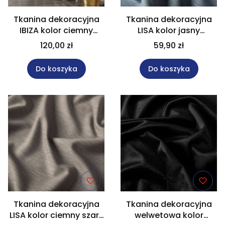
Tkanina dekoracyjna
Tkanina dekoracyjna
IBIZA kolor ciemny
LISA kolor jasny
beżowo-szary
niebieski wysokość 300
120,00 zł
59,90 zł
wysokość 300 cm
cm 004150
027823
Do koszyka
Do koszyka
Tkanina dekoracyjna
Tkanina dekoracyjna
LISA kolor ciemny szary
welwetowa kolor