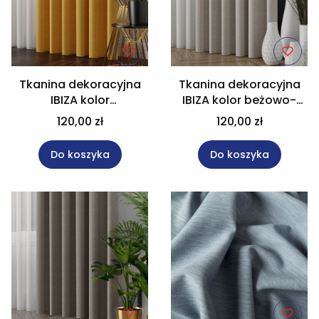
Tkanina dekoracyjna
Tkanina dekoracyjna
IBIZA kolor
IBIZA kolor beżowo-
musztardowy
szary wysokość 300 cm
120,00 zł
120,00 zł
wysokość 300 cm
027823
027823
Do koszyka
Do koszyka