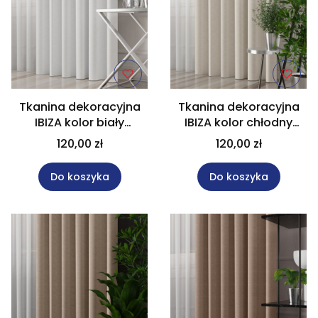
Tkanina dekoracyjna
Tkanina dekoracyjna
IBIZA kolor biały
IBIZA kolor chłodny
wysokość 300 cm
kremowy wysokość
120,00 zł
120,00 zł
027823
300 cm 027823
Do koszyka
Do koszyka